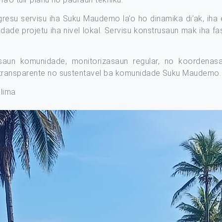
resu servisu iha Suku Maudemo la’o ho dinamika di’ak, iha 
idade projetu iha nivel lokal. Servisu konstrusaun mak iha 
saun komunidade, monitorizasaun regular, no koordenasa
, transparente no sustentavel ba komunidade Suku Maudemo.
alima