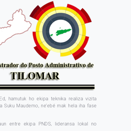
Ed, hamutuk ho ekipa teknika realiza vizita
ha Suku Maudemo, ne’ebé mak hela iha fase
aun entre ekipa PNDS, lideransa lokal no