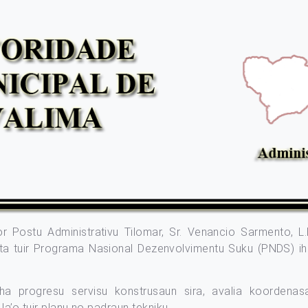
or Postu Administrativu Tilomar, Sr. Venancio Sarmento, L.
nta tuir Programa Nasional Dezenvolvimentu Suku (PNDS) i
ha progresu servisu konstrusaun sira, avalia koordenas
a’o tuir planu no padraun tekniku.