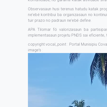
Observasaun husi terenus hatudu katak prog
ne’ebé kontribui ba organizasaun no kontinu
tuir prazo no padraun ne’ebé define.
APA Tilomar fó valorizasaun ba partisipa
implementasaun projetu PNDS sai eficiente
copyright.vocal_point : Portal Munisipiu Cov
image’s :