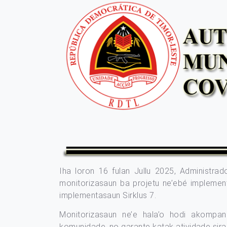
Iha loron 16 fulan Jullu 2025, Administrad
monitorizasaun ba projetu ne’ebé impleme
implementasaun Sirklus 7.
Monitorizasaun ne’e hala’o hodi akompan
komunidade, no garante katak atividade sira l