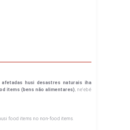
 afetadas husi desastres naturais iha
od items (bens não alimentares)
, ne’ebé
husi food items no non-food items.