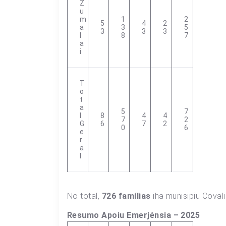
Z
U
M
1
2
5
4
2
A
3
5
3
3
3
L
8
7
A
I
T
O
T
A
5
7
L
8
4
4
7
2
G
6
7
2
0
6
E
R
A
L
No total,
726 famílias
iha munisipiu Coval
Resumo Apoiu Emerjénsia – 2025