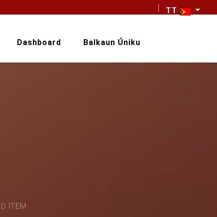
TT
Dashboard
Balkaun Úniku
D ITEM