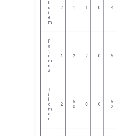
H
O
2
1
1
0
4
R
E
M
F
A
T
U
1
2
2
0
5
M
E
A
T
I
L
5
5
O
2
0
0
0
2
M
A
R