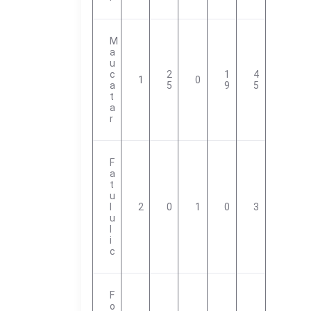
M
A
U
C
2
1
4
1
0
A
5
9
5
T
A
R
F
A
T
U
L
2
0
1
0
3
U
L
I
C
F
O