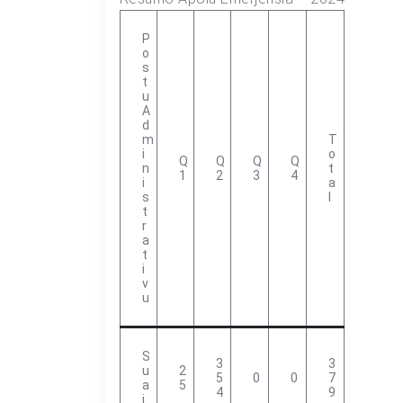
P
O
S
T
U
A
D
M
T
I
O
Q
Q
Q
Q
N
T
1
2
3
4
I
A
S
L
T
R
A
T
I
V
U
S
3
3
U
2
5
0
0
7
A
5
4
9
I