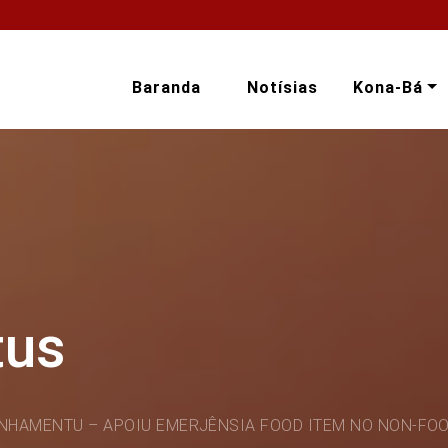
Baranda
Notísias
Kona-Bá
tus
NHAMENTU – APOIU EMERJÊNSIA FOOD ITEM NO NON-FOO