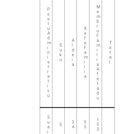
M
P
E
O
M
S
B
T
R
U
X
U
A
E
F
D
F
A
A
M
E
T
S
L
M
I
F
O
U
D
I
N
A
T
K
E
L
I
M
A
U
I
I
S
I
L
A
A
T
L
A
R
I
F
A
A
E
T
T
I
A
V
D
U
U
S
1
U
3
5
5
5
A
4
5
3
I