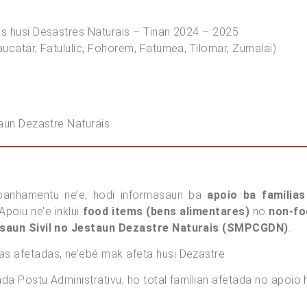
s husi Desastres Naturais – Tinan 2024 – 2025
ucatar, Fatululic, Fohorem, Fatumea, Tilomar, Zumalai)
taun Dezastre Naturais
anhamentu ne’e, hodi informasaun ba
apoio ba famílias
Apoiu ne’e inklui
food items (bens alimentares)
no
non-fo
ksaun Sivil no Jestaun Dezastre Naturais (SMPCGDN)
.
s afetadas, ne’ebé mak afeta husi Dezastre
da Postu Administrativu, ho total famílian afetada no apoio 