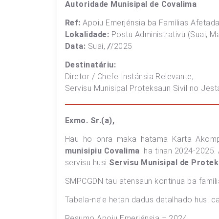
Autoridade Munisipal de Covalima
Ref:
Apoiu Emerjénsia ba Famílias Afetada
Lokalidade:
Postu Administrativu (Suai, Ma
Data:
Suai,
/
/2025
Destinatáriu:
Diretor / Chefe Instánsia Relevante,
Servisu Munisipal Proteksaun Sivil no Jes
Exmo. Sr.(a),
Hau ho onra maka hatama Karta Akomp
munisipiu Covalima
iha tinan 2024-2025. 
servisu husi
Servisu Munisipal de Prote
SMPCGDN tau atensaun kontinua ba família
Tabela-ne’e hetan dadus detalhado husi ca
Resumo Apoiu Emerjénsia – 2024