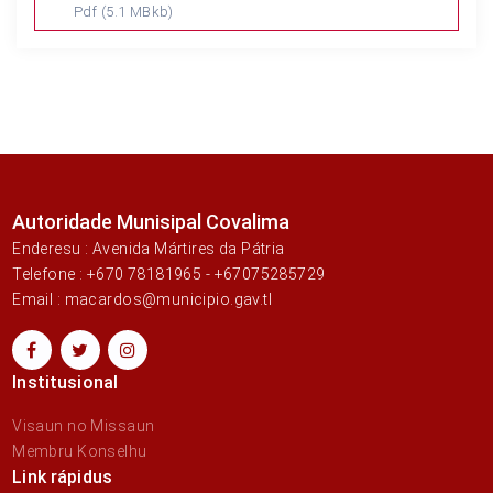
Pdf
(5.1 MBkb)
Autoridade Munisipal Covalima
Enderesu : Avenida Mártires da Pátria
Telefone : +670 78181965 - +67075285729
Email : macardos@municipio.gav.tl
Institusional
Visaun no Missaun
Membru Konselhu
Link rápidus