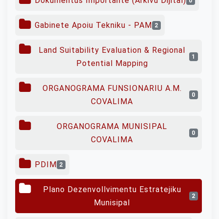
Dokumentus Importante (Arkivu Dijital)
0
Gabinete Apoiu Tekniku - PAM
2
Land Suitability Evaluation & Regional
1
Potential Mapping
ORGANOGRAMA FUNSIONARIU A.M.
0
COVALIMA
ORGANOGRAMA MUNISIPAL
0
COVALIMA
PDIM
2
Plano Dezenvollvimentu Estratejiku
2
Munisipal