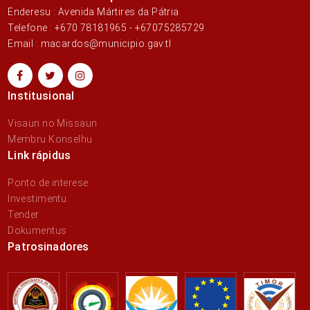
Enderesu : Avenida Mártires da Pátria
Telefone : +670 78181965 - +67075285729
Email : macardos@municipio.gav.tl
Institusional
Visaun no Missaun
Membru Konselhu
Link rápidus
Ponto de interese
Investimentu
Tender
Dokumentus
Patrosinadores