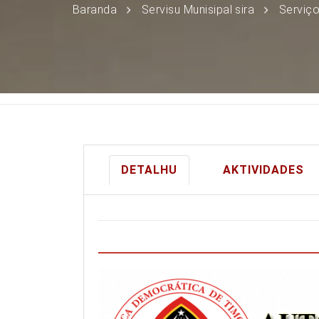
Baranda
Servisu Munisipal sira
Serviç
DETALHU
AKTIVIDADES