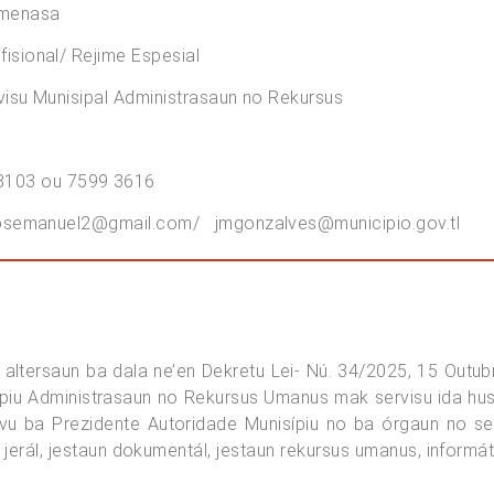
enasa
l/ Rejime Espesial
sipal Administrasaun no Rekursus
3 ou 7599 3616
osemanuel2@gmail.com
/
jmgonzalves@municipio.gov.tl
 altersaun ba dala ne’en Dekretu Lei- Nú. 34/2025, 15 Outub
piu Administrasaun no Rekursus Umanus mak servisu ida husi
ivu ba Prezidente Autoridade Munisípiu no ba órgaun no ser
te jerál, jestaun dokumentál, jestaun rekursus umanus, infor