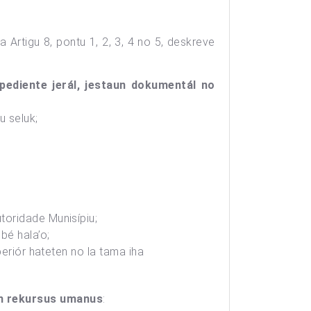
Artigu 8, pontu 1, 2, 3, 4 no 5, deskreve
pediente jerál, jestaun dokumentál no
u seluk;
toridade Munisípiu;
bé hala’o;
periór hateten no la tama iha
un rekursus umanus
: