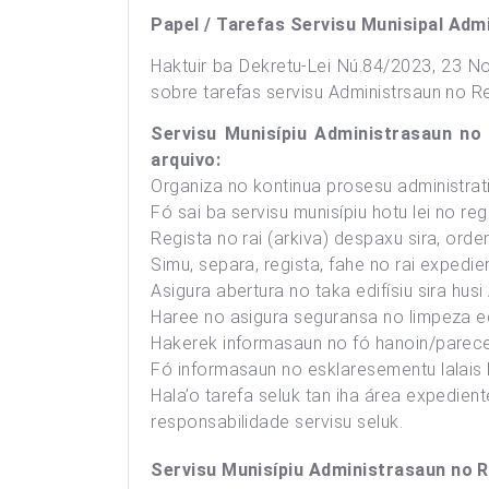
Papel / Tarefas Servisu Munisipal Ad
Haktuir ba Dekretu-Lei Nú.84/2023, 23 No
sobre tarefas servisu Administrsaun no R
Servisu Munisípiu Administrasaun no
arquivo:
Organiza no kontinua prosesu administrati
Fó sai ba servisu munisípiu hotu lei no reg
Regista no rai (arkiva) despaxu sira, orde
Simu, separa, regista, fahe no rai expedien
Asigura abertura no taka edifísiu sira husi
Haree no asigura seguransa no limpeza edi
Hakerek informasaun no fó hanoin/parecer
Fó informasaun no esklaresementu lalais b
Hala’o tarefa seluk tan iha área expedient
responsabilidade servisu seluk.
Servisu Munisípiu Administrasaun no R