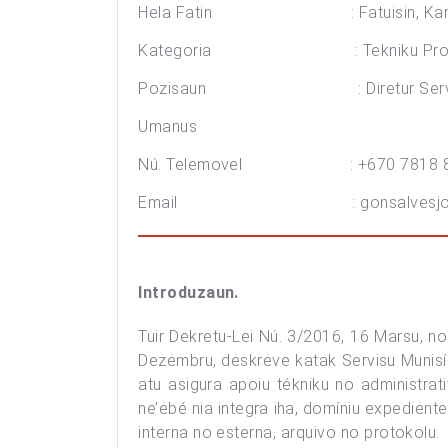
Hela Fatin : Fatuisin, Kam
Kategoria : Tekniku Profisiona
Pozisaun : Diretur Servisu Muni
Umanus
Nú. Telemovel : +670 7818 810
Email :
gonsalvesj
Introduzaun.
Tuir Dekretu-Lei Nú. 3/2016, 16 Marsu, no
Dezembru, deskreve katak Servisu Munisí
atu asigura apoiu tékniku no administrat
ne’ebé nia integra iha, domíniu expedien
interna no esterna, arquivo no protokolu.