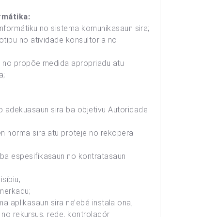
rmátika:
informátiku no sistema komunikasaun sira;
tipu no atividade konsultoria no
o, no propõe medida apropriadu atu
a;
 adekuasaun sira ba objetivu Autoridade
n norma sira atu proteje no rekopera
-ba espesifikasaun no kontratasaun
sípiu;
 merkadu;
ma aplikasaun sira ne’ebé instala ona;
 no rekursus, rede, kontroladór