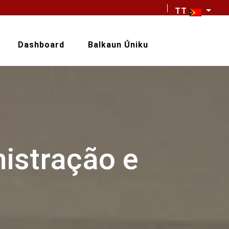
TT
Dashboard
Balkaun Úniku
istração e