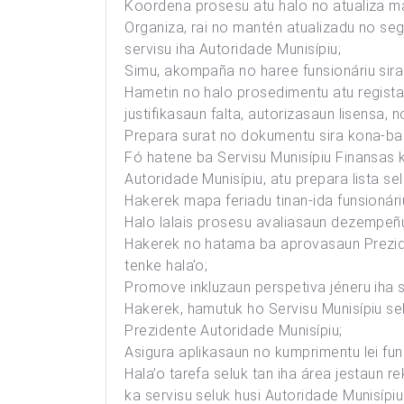
Koordena prosesu atu halo no atualiza map
Organiza, rai no mantén atualizadu no segu
servisu iha Autoridade Munisípiu;
Simu, akompaña no haree funsionáriu sira 
Hametin no halo prosedimentu atu regista
justifikasaun falta, autorizasaun lisensa, 
Prepara surat no dokumentu sira kona-ba
Fó hatene ba Servisu Munisípiu Finansas ko
Autoridade Munisípiu, atu prepara lista sel
Hakerek mapa feriadu tinan-ida funsionári
Halo lalais prosesu avaliasaun dezempeñu
Hakerek no hatama ba aprovasaun Preziden
tenke hala’o;
Promove inkluzaun perspetiva jéneru iha se
Hakerek, hamutuk ho Servisu Munisípiu s
Prezidente Autoridade Munisípiu;
Asigura aplikasaun no kumprimentu lei funs
Hala’o tarefa seluk tan iha área jestaun 
ka servisu seluk husi Autoridade Munisípiu