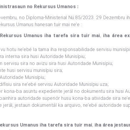
ministrasaun no Rekursus Umanos :
vembru, no Diploma-Ministerial Nú.85/2023. 29 Dezembru iha 
ekursus Umanus hanesan tuir mai ne’e :
 Rekursus Umanus iha tarefa sira tuir mai
,
iha área ex
vu hotu ne’ebé la tama iha responsabilidade servisu munisípi
ra interna sira husi Autoridade Munisípiu;
m servisu sira no avizu sira husi Autoridade Munisípiu;
te husi servisu munisípiu sira;
 Autoridade Munisípiu;
físiu sira ne’ebé servisu Autoridade Munisípiu uza;
 kona-ba asuntu expediente jerál no dokumentu sira husi Au
ainhira autoridade superiór husu kona-ba atividade sira ne’e
e jerál, jestaun dokumentál ka arquivo, ne’ebé autoridade su
ekursus Umanus iha tarefa sira tuir mai
,
iha área jesta