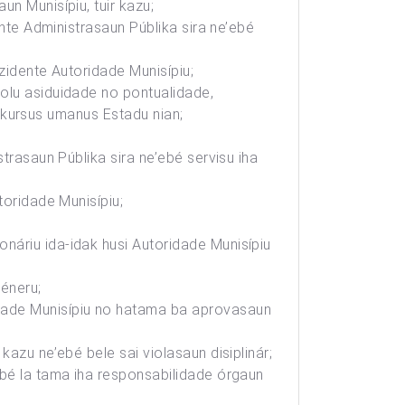
n Munisípiu, tuir kazu;
ente Administrasaun Públika sira ne’ebé
zidente Autoridade Munisípiu;
rolu asiduidade no pontualidade,
 rekursus umanus Estadu nian;
trasaun Públika sira ne’ebé servisu iha
toridade Munisípiu;
náriu ida-idak husi Autoridade Munisípiu
Jéneru;
idade Munisípiu no hatama ba aprovasaun
azu ne’ebé bele sai violasaun disiplinár;
ebé la tama iha responsabilidade órgaun