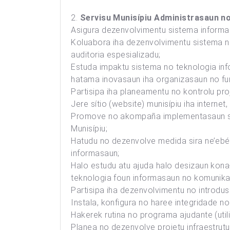
2.
Servisu Munisípiu Administrasaun no
Asigura dezenvolvimentu sistema informas
Koluabora iha dezenvolvimentu sistema no
auditoria espesializadu;
Estuda impaktu sistema no teknologia inf
hatama inovasaun iha organizasaun no fun
Partisipa iha planeamentu no kontrolu proj
Jere sítio (website) munisípiu iha internet
Promove no akompaña implementasaun sist
Munisípiu;
Hatudu no dezenvolve medida sira ne’ebé 
informasaun;
Halo estudu atu ajuda halo desizaun kon
teknologia foun informasaun no komunika
Partisipa iha dezenvolvimentu no introdus
Instala, konfigura no haree integridade 
Hakerek rutina no programa ajudante (utili
Planea no dezenvolve projetu infraestrutur