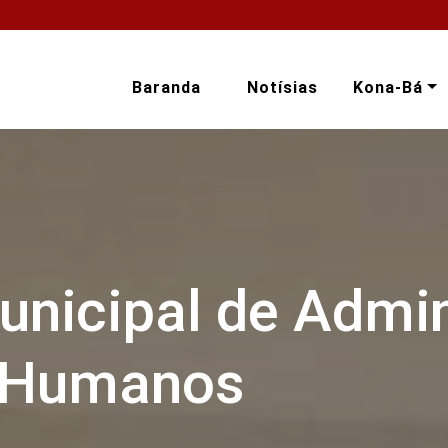
Baranda
Notísias
Kona-Bá
unicipal de Admin
 Humanos