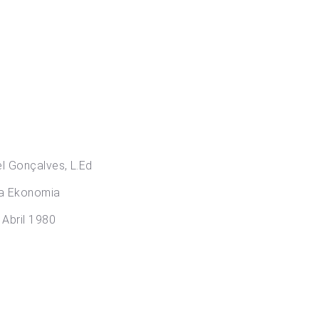
onçalves, L.Ed
a Ekonomia
Abril 1980