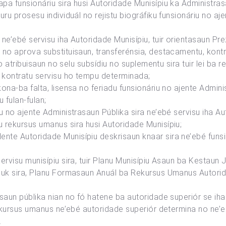
a funsionáriu sira husi Autoridade Munisípiu ka Administrasau
ru prosesu individuál no rejistu biográfiku funsionáriu no aj
ne’ebé servisu iha Autoridade Munisípiu, tuir orientasaun Pre
 no aprova substituisaun, transferénsia, destacamentu, kont
no atribuisaun no selu subsídiu no suplementu sira tuir lei ba
 kontratu servisu ho tempu determinada;
na-ba falta, lisensa no feriadu funsionáriu no ajente Adminis
u fulan-fulan;
u no ajente Administrasaun Públika sira ne’ebé servisu iha Au
 rekursus umanus sira husi Autoridade Munisípiu;
te Autoridade Munisípiu deskrisaun knaar sira ne’ebé funsio
rvisu munisípiu sira, tuir Planu Munisípiu Asaun ba Kestaun 
eluk sira, Planu Formasaun Anuál ba Rekursus Umanus Autor
aun públika nian no fó hatene ba autoridade superiór se iha k
rekursus umanus ne’ebé autoridade superiór determina no ne’
.