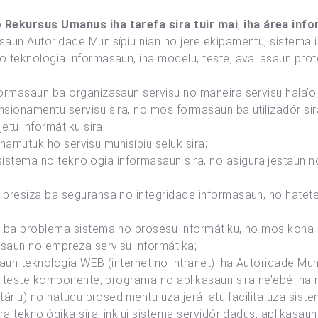
 Rekursus Umanus iha tarefa sira tuir mai
,
iha área info
aun Autoridade Munisípiu nian no jere ekipamentu, sistema 
 teknologia informasaun, iha modelu, teste, avaliasaun proto
ormasaun ba organizasaun servisu no maneira servisu hala’
sionamentu servisu sira, no mos formasaun ba utilizadór sir
etu informátiku sira;
, hamutuk ho servisu munisípiu seluk sira;
ema no teknologia informasaun sira, no asigura jestaun no
presiza ba seguransa no integridade informasaun, no hatete
a-ba problema sistema no prosesu informátiku, no mos kona
saun no empreza servisu informátika;
aun teknologia WEB (internet no intranet) iha Autoridade Muni
no teste komponente, programa no aplikasaun sira ne’ebé iha
táriu) no hatudu prosedimentu uza jerál atu facilita uza siste
a teknológika sira, inklui sistema servidór dadus, aplikasaun