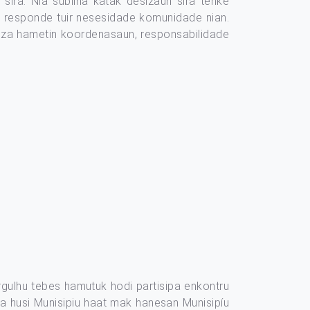
ira. Nia subliña katak desizaun sira tenke
e responde tuir nesesidade komunidade nian.
siza hametin koordenasaun, responsabilidade
.
rgulhu tebes hamutuk hodi partisipa enkontru
ira husi Munisipiu haat mak hanesan Munisipíu