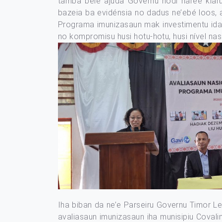
tamba bele ajuda Governu hodi haree klaru
bazeia ba evidénsia no dadus ne’ebé loos, 
Programa imunizasaun mak investimentu ida 
no kompromisu husi hotu-hotu, husi nível nasi
Iha biban da ne’e Parseiru Governu Timor Le
avaliasaun imunizasaun iha munisipiu Covalim