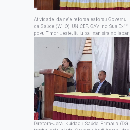
Atividade ida ne’e reforsa esforsu Governu l
cia
da Saúde (WHO), UNICEF, GAVI no Sua Ex
povu Timor-Leste, liuliu ba Inan sira no labar
Diretora-Jerál Kuidadu Saúde Primária (D