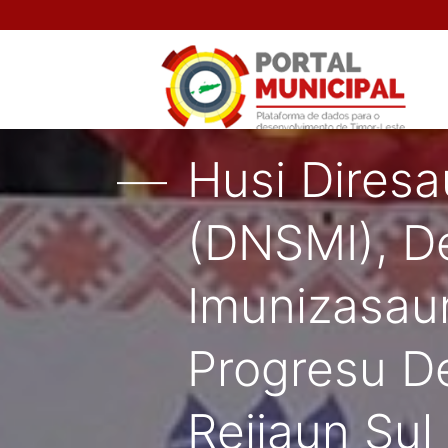
Husi Diresa
(DNSMI), D
Imunizasaun
Progresu D
Rejiaun Sul