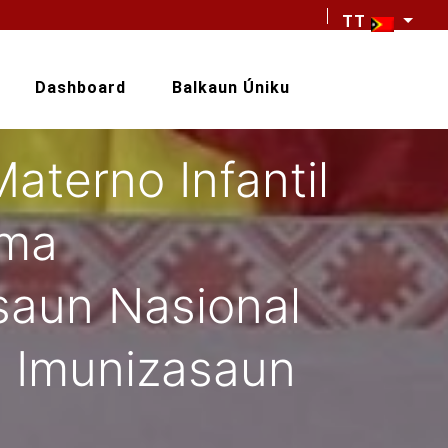
TT
Dashboard
Balkaun Úniku
aterno Infantil
ama
asaun Nasional
 Imunizasaun