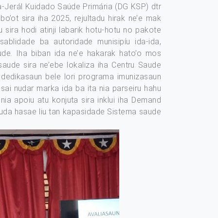
ra-Jerál Kuidado Saúde Primária (DG KSP) dtr
o’ot sira iha 2025, rejultadu hirak ne’e mak
 sira hodi atinji labarik hotu-hotu no pakote
nsablidade ba autoridade munisipíu ida-ida,
e. Iha biban ida ne’e hakarak hato’o mos
saude sira ne’ebe lokaliza iha Centru Saude
u dedikasaun bele lori programa imunizasaun
 sai nudar marka ida ba ita nia parseiru hahu
nia apoiu atu konjuta sira inklui iha Demand
juda hasae liu tan kapasidade Sistema saude