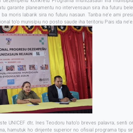
 dezempeñu konkretu Programa imunizasaun iha munisípiu s
atu garante planeamentu no intervensaun sira iha futuru bel
ba moris labarik sira no futuru nasaun. Tanba ne’e ami pre
onal to’o munisípiu no posto saude iha teritoriu Pais ida ne’e
ste UNICEF dtr, Ines Teodoru hato’o breves palavra; senti o
a, hamutuk ho dirijente superior no ofisial programa tipu s