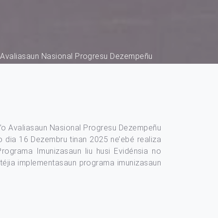
o Avaliasaun Nasional Progresu Dezempeñu
la’o Avaliasaun Nasional Progresu Dezempeñu
’o dia 16 Dezembru tinan 2025 ne’ebé realiza
Programa Imunizasaun liu husi Evidénsia no
tratéjia implementasaun programa imunizasaun