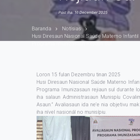
Post iha: 16 December 2025
Baranda
Notísias
Husi Diresaun Nasional Saúde Materno Infanti
Programa Imunizasaun Rejiaun Sul
Loron 15 fulan Dezembru tinan 2025
Husi Diresaun Nasional Saúde Materno Infan
Programa Imunizasaun rejiaun sul durante lo
iha salaun Administrasaun Munispíu Covali
Asaun.” Avaliasaun ida ne’e nia objetivu ma
iha nível nasionál no munisípiu.