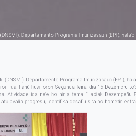
l (DNSMI), Departamento Programa Imunizasaun (EPI), hala’
til (DNSMI), Departamento Programa Imunizasaun (EPI), ha
ron rua, hahú husi loron Segunda feira, dia 15 Dezembru to
ma. Atividade ida ne’e ho ninia tema “Hadiak Dezempeñu 
k atu avalia progresu, identifika desafiu sira no hametin es