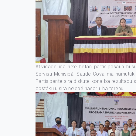
Atividade ida ne’e hetan partisipasaun hus
Servisu Munisipál Saude Covalima hamutuk h
Partisipante sira diskute kona-ba rezultadu
obstákulu sira ne’ebé hasoru iha terenu.