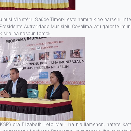
iu husi Ministériu Saúde Timor-Leste hamutuk ho parseiru in
Presidente Autroridade Munisipiu Covalima, atu garante imun
ik sira iha nasaun tomak.
G KSP)
dra
Elizabeth Leto Mau
, iha nia liamenon, hatete ka