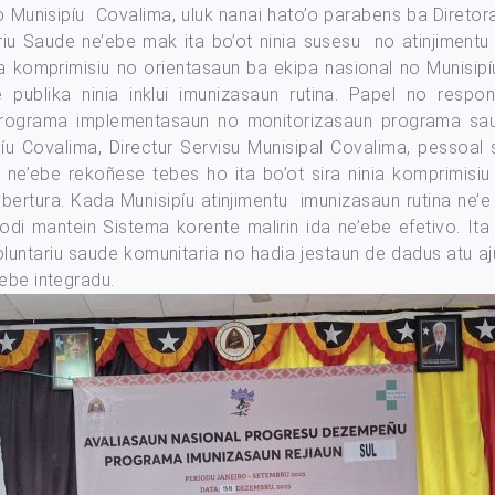
 no Munisipíu Covalima, uluk nanai hato’o parabens ba Direto
u Saude ne’ebe mak ita bo’ot ninia susesu no atinjimentu b
sa komprimisiu no orientasaun ba ekipa nasional no Munisipíu
 publika ninia inklui imunizasaun rutina. Papel no respo
programa implementasaun no monitorizasaun programa saud
u Covalima, Directur Servisu Munisipal Covalima, pessoal 
ne’ebe rekoñese tebes ho ita bo’ot sira ninia komprimisi
kobertura. Kada Munisipíu atinjimentu imunizasaun rutina ne’e
odi mantein Sistema korente malirin ida ne’ebe efetivo. Ita 
oluntariu saude komunitaria no hadia jestaun de dadus atu a
ebe integradu.