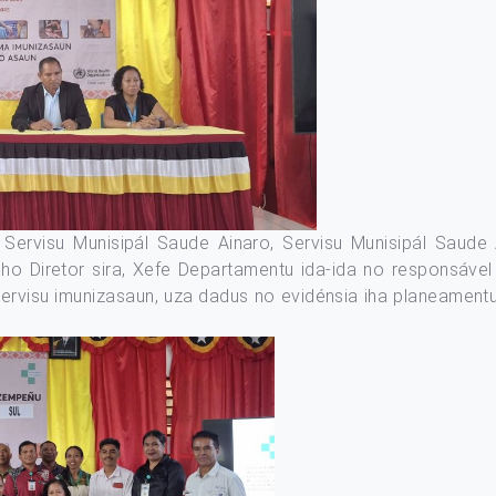
i Servisu Munisipál Saude Ainaro, Servisu Munisipál Saude
o Diretor sira, Xefe Departamentu ida-ida no responsável
 servisu imunizasaun, uza dadus no evidénsia iha planeament