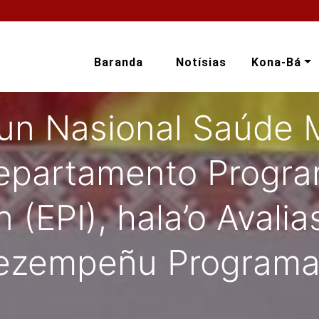
Baranda
Notísias
Kona-Bá
un Nasional Saúde M
epartamento Progr
 (EPI), hala’o Avali
ezempeñu Programa