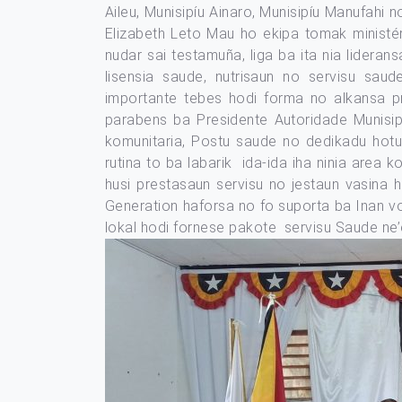
Aileu, Munisipíu Ainaro, Munisipíu Manufahi
Elizabeth Leto Mau ho ekipa tomak ministéri
nudar sai testamuña, liga ba ita nia lideran
lisensia saude, nutrisaun no servisu saude
importante tebes hodi forma no alkansa 
parabens ba Presidente Autoridade Munisipí
komunitaria, Postu saude no dedikadu hotu 
rutina to ba labarik ida-ida iha ninia area 
husi prestasaun servisu no jestaun vasina h
Generation haforsa no fo suporta ba Inan v
lokal hodi fornese pakote servisu Saude ne’