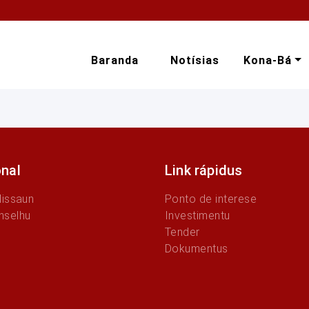
Baranda
Notísias
Kona-Bá
onal
Link rápidus
Missaun
Ponto de interese
nselhu
Investimentu
Tender
Dokumentus