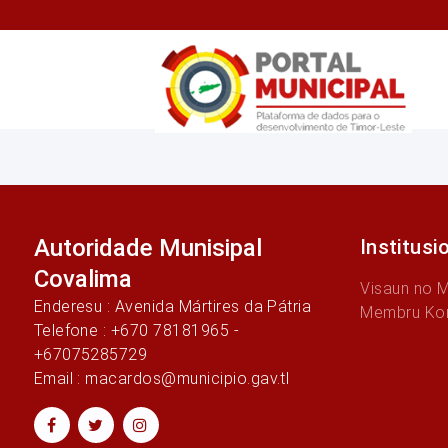
Autoridade Munisipal
Institusi
Covalima
Visaun no 
Enderesu : Avenida Mártires da Pátria
Membru Ko
Telefone : +670 78181965 -
+67075285729
Email : macardos@municipio.gav.tl