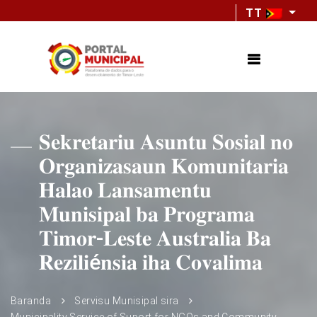
TT
𝐒𝐞𝐤𝐫𝐞𝐭𝐚𝐫𝐢𝐮 𝐀𝐬𝐮𝐧𝐭𝐮 𝐒𝐨𝐬𝐢𝐚𝐥 𝐧𝐨
𝐎𝐫𝐠𝐚𝐧𝐢𝐳𝐚𝐬𝐚𝐮𝐧 𝐊𝐨𝐦𝐮𝐧𝐢𝐭𝐚𝐫𝐢𝐚
𝐇𝐚𝐥𝐚𝐨 𝐋𝐚𝐧𝐬𝐚𝐦𝐞𝐧𝐭𝐮
𝐌𝐮𝐧𝐢𝐬𝐢𝐩𝐚𝐥 𝐛𝐚 𝐏𝐫𝐨𝐠𝐫𝐚𝐦𝐚
𝐓𝐢𝐦𝐨𝐫-𝐋𝐞𝐬𝐭𝐞 𝐀𝐮𝐬𝐭𝐫𝐚𝐥𝐢𝐚 𝐁𝐚
𝐑𝐞𝐳𝐢𝐥𝐢é𝐧𝐬𝐢𝐚 𝐢𝐡𝐚 𝐂𝐨𝐯𝐚𝐥𝐢𝐦𝐚
Baranda
Servisu Munisipal sira
Municipality Service of Suport for NGOs and Community