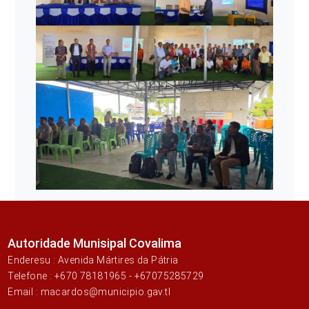
Autoridade Munisipal Covalima
Enderesu : Avenida Mártires da Pátria
Telefone : +670 78181965 - +67075285729
Email : macardos@municipio.gav.tl