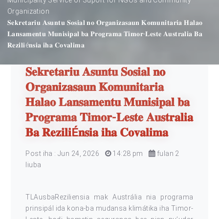
Organization
𝐒𝐞𝐤𝐫𝐞𝐭𝐚𝐫𝐢𝐮 𝐀𝐬𝐮𝐧𝐭𝐮 𝐒𝐨𝐬𝐢𝐚𝐥 𝐧𝐨 𝐎𝐫𝐠𝐚𝐧𝐢𝐳𝐚𝐬𝐚𝐮𝐧 𝐊𝐨𝐦𝐮𝐧𝐢𝐭𝐚𝐫𝐢𝐚 𝐇𝐚𝐥𝐚𝐨
𝐋𝐚𝐧𝐬𝐚𝐦𝐞𝐧𝐭𝐮 𝐌𝐮𝐧𝐢𝐬𝐢𝐩𝐚𝐥 𝐛𝐚 𝐏𝐫𝐨𝐠𝐫𝐚𝐦𝐚 𝐓𝐢𝐦𝐨𝐫-𝐋𝐞𝐬𝐭𝐞 𝐀𝐮𝐬𝐭𝐫𝐚𝐥𝐢𝐚 𝐁𝐚
𝐑𝐞𝐳𝐢𝐥𝐢é𝐧𝐬𝐢𝐚 𝐢𝐡𝐚 𝐂𝐨𝐯𝐚𝐥𝐢𝐦𝐚
𝐒𝐞𝐤𝐫𝐞𝐭𝐚𝐫𝐢𝐮 𝐀𝐬𝐮𝐧𝐭𝐮 𝐒𝐨𝐬𝐢𝐚𝐥 𝐧𝐨
𝐎𝐫𝐠𝐚𝐧𝐢𝐳𝐚𝐬𝐚𝐮𝐧 𝐊𝐨𝐦𝐮𝐧𝐢𝐭𝐚𝐫𝐢𝐚
𝐇𝐚𝐥𝐚𝐨 𝐋𝐚𝐧𝐬𝐚𝐦𝐞𝐧𝐭𝐮 𝐌𝐮𝐧𝐢𝐬𝐢𝐩𝐚𝐥 𝐛𝐚
𝐏𝐫𝐨𝐠𝐫𝐚𝐦𝐚 𝐓𝐢𝐦𝐨𝐫-𝐋𝐞𝐬𝐭𝐞 𝐀𝐮𝐬𝐭𝐫𝐚𝐥𝐢𝐚
𝐁𝐚 𝐑𝐞𝐳𝐢𝐥𝐢É𝐧𝐬𝐢𝐚 𝐢𝐡𝐚 𝐂𝐨𝐯𝐚𝐥𝐢𝐦𝐚
Post iha : Jun 24, 2026
14:28 pm
fulan 2
liuba
TLAusbaReziliensia mak Austrália nia programa
prinsipál ida kona-ba mudansa klimátika iha Timor-