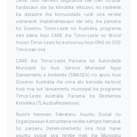
Leste, hodi hametin seguransa bee nian nu’udar
fundasaun ida ba klimátika inkluzivu no reziliente
ba dezastre iha komunidade rurál sira neʼebé
vulneravel. Implementasaun ida ne’e, iha parseria
ho Governu Timor-Leste no Austrália, programa
ne’e lidera hosi CARE iha Timor-Leste no World
Vision Timor-Leste ho konsorsiu hosi ONG no OSS
Timoroan sira.
CARE iha Timor-Leste Parseria ho Autoridade
Munisipál liu husi Servico Munisipal Agua
Saneamentu e Ambiente (SMASEA) no apoiu husi
Governu Austrália iha onra atu konvida ita-boot
hodi mai tuir lansamentu munisipal ba programa
Timor-Leste Austrália Parseria ba Reziliensia
Klimátika (TLAusbaReziliensia).
Nune’e hanesan Sekretariu Asuntu Sosial no
Organizasaun Komunitaria ne’ebe sempre hamutuk
ho parseiru Dezenvolvimentu sira hodi haree
asuntu sosial sira ne’ebe mak iha Munisipiu