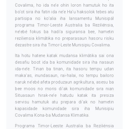
Covalima, ho ida ne’e ohin loron hamutuk ho ita
bo’ot sira iha fatin ida ne’e Ha’u haksolok tebes atu
partisipa no ko’alia iha lansamentu Munisipál
programa Timor-Leeste Australia ba Reziliénsia,
ne’ebé fokus ba hadi’a siguransa bee, hametin
reziliensia klimátika no preparasaun hasoru risku
dezastre sira iha Timor-Leste Munisipiu Covalima.
Ita hotu hatene katak mudansa klimátika sai ona
desafiu boot ida ba komunidade sira iha nasaun
ida-ne’e. Tinan ba tinan, ita hasoru tempu udan
maka’as, inundasaun, rai-halai, no tempu bailoro
naruk ne’ebé afeta produzaun agrikultura, asesu ba
bee moos no moris di’ak komunidade sıra nian
Situasaun hirak-ne’e hatudu katak ita presiza
servisu hamutuk atu prepara di’ak no hametin
kapasidade komunidade sira iha Munisipiu
Covalima Kona-ba Mudansa Klimatika.
Programa Timor-Leeste Australia ba Reziliénsia