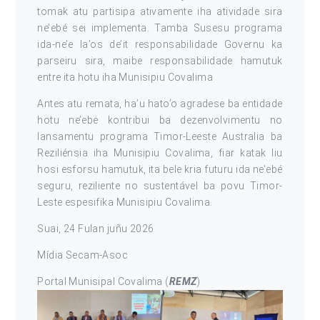
tomak atu partisipa ativamente iha atividade sira
ne’ebé sei implementa. Tamba Susesu programa
ida-ne’e la’os de’it responsabilidade Governu ka
parseiru sira, maibė responsabilidade hamutuk
entre ita hotu iha Munisipiu Covalima
Antes atu remata, ha’u hato’o agradese ba entidade
hotu ne’ebė kontribui ba dezenvolvimentu no
lansamentu programa Timor-Leeste Australia ba
Reziliénsia iha Munisipiu Covalima, fiar katak liu
hosi esforsu hamutuk, ita bele kria futuru ida ne’ebé
seguru, reziliente no sustentável ba povu Timor-
Leste espesifika Munisipiu Covalima.
Suai, 24 Fulan juñu 2026
Mídia Secam-Asoc
Portal Munisipal Covalima (
REMZ
)