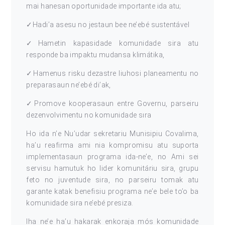
mai hanesan oportunidade importante ida atu;
✓Hadi’a asesu no jestaun bee ne’ebé sustentável
✓Hametin kapasidade komunidade sira atu
responde ba impaktu mudansa klimátika,
✓Hamenus risku dezastre liuhosi planeamentu no
preparasaun ne’ebé di’ak,
✓Promove kooperasaun entre Governu, parseiru
dezenvolvimentu no komunidade sıra
Ho ida n’e Nu’udar sekretariu Munisipiu Covalima,
ha’u reafirma ami nia kompromisu atu suporta
implementasaun programa ida-ne’e, no Ami sei
servisu hamutuk ho lider komunitáriu sira, grupu
feto no juventude sira, no parseiru tomak atu
garante katak benefisiu programa ne’e bele to’o ba
komunidade sira ne’ebé presiza.
Iha ne’e ha’u hakarak enkoraja mós komunidade