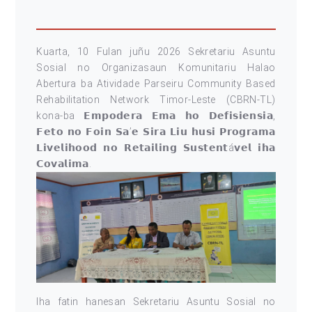
Kuarta, 10 Fulan juñu 2026 Sekretariu Asuntu
Sosial no Organizasaun Komunitariu Halao
Abertura ba Atividade Parseiru Community Based
Rehabilitation Network Timor-Leste (CBRN-TL)
kona-ba 𝗘𝗺𝗽𝗼𝗱𝗲𝗿𝗮 𝗘𝗺𝗮 𝗵𝗼 𝗗𝗲𝗳𝗶𝘀𝗶𝗲𝗻𝘀𝗶𝗮,
𝗙𝗲𝘁𝗼 𝗻𝗼 𝗙𝗼𝗶𝗻 𝗦𝗮’𝗲 𝗦𝗶𝗿𝗮 𝗟𝗶𝘂 𝗵𝘂𝘀𝗶 𝗣𝗿𝗼𝗴𝗿𝗮𝗺𝗮
𝗟𝗶𝘃𝗲𝗹𝗶𝗵𝗼𝗼𝗱 𝗻𝗼 𝗥𝗲𝘁𝗮𝗶𝗹𝗶𝗻𝗴 𝗦𝘂𝘀𝘁𝗲𝗻𝘁á𝘃𝗲𝗹 𝗶𝗵𝗮
𝗖𝗼𝘃𝗮𝗹𝗶𝗺𝗮.
Iha fatin hanesan Sekretariu Asuntu Sosial no