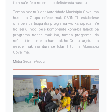
foin-sa’e, feto no ema ho defisiensia hasoru.
Tamba ne’e nu’udar Autoridade Munisipiu Covalima
husu ba Grupu ne’ebe mak CBRN-TL estabelese
ona bele partisipa iha programa workshop ida ne’e
ho sériu, hodi bele komprende kona-ba lalaok ba
programa ne’ebe mak iha, tamba programa ida
ne”e sei implementa hamutak ho Grupu tarjetu sira
ne’ebe mak iha durante fulan hitu iha Munisipiu
Covalima.
Mídia Secam-Asoc