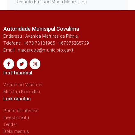
Recardo Emilson Maria Moniz, L.Ec
Autoridade Munisipal Covalima
Enderesu : Avenida Mártires da Pátria
Telefone : +670 78181965 - +67075285729
Email : macardos@municipio.gav.tl
Institusional
Visaun no Missaun
Membru Konselhu
Link rápidus
Ponto de interese
Investimentu
Tender
Dokumentus