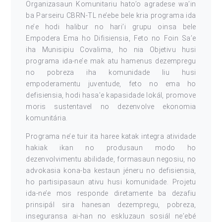
Organizasaun Komunitariu hato’o agradese wa’in
ba Parseiru CBRN-TL ne’ebe bele kria programa ida
ne’e hodi halibur no hari’i grupu oinsa bele
Empodera Ema ho Difisiensia, Feto no Foin Sa’e
iha Munisipiu Covalima, ho nia Objetivu husi
programa ida-ne’e mak atu hamenus dezempregu
no pobreza iha komunidade liu husi
empoderamentu juventude, feto no ema ho
defisiensia, hodi hasa’e kapasidade lokál, promove
moris sustentavel no dezenvolve ekonomia
komunitária.
Programa ne’e tuir ita haree katak integra atividade
hakiak ikan no produsaun modo ho
dezenvolvimentu abilidade, formasaun negosiu, no
advokasia kona-ba kestaun jéneru no defisiensia,
ho partisipasaun ativu husi komunidade. Projetu
ida-ne’e mos responde diretamente ba dezafiu
prinsipál sira hanesan dezempregu, pobreza,
inseguransa ai-han no eskluzaun sosiál neʼebé