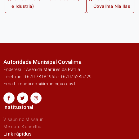
navigation
Previous
Next
e Idustria)
Covalima Nia Ilas
post:
post:
Autoridade Munisipal Covalima
Enderesu : Avenida Mártires da Pátria
Telefone : +670 78181965 - +67075285729
Email : macardos@municipio.gav.tl
Institusional
Visaun no Missaun
Membru Konselhu
Link rápidus