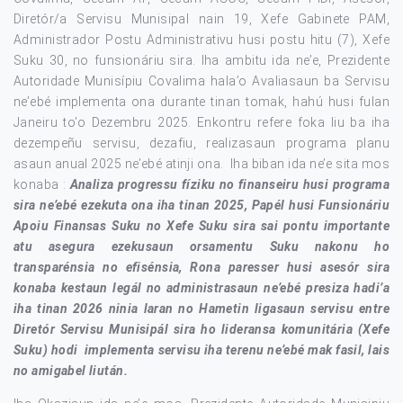
Diretór/a Servisu Munisipal nain 19, Xefe Gabinete PAM,
Administrador Postu Administrativu husi postu hitu (7), Xefe
Suku 30, no funsionáriu sira. Iha ambitu ida ne’e, Prezidente
Autoridade Munisípiu Covalima hala’o Avaliasaun ba Servisu
ne’ebé implementa ona durante tinan tomak, hahú husi fulan
Janeiru to’o Dezembru 2025. Enkontru refere foka liu ba iha
dezempeñu servisu, dezafiu, realizasaun programa planu
asaun anual 2025 ne’ebé atinji ona. Iha biban ida ne’e sita mos
konaba :
Analiza progressu fíziku no finanseiru husi programa
sira ne’ebé ezekuta ona iha tinan 2025, Papél husi Funsionáriu
Apoiu Finansas Suku no Xefe Suku sira sai pontu importante
atu asegura ezekusaun orsamentu Suku nakonu ho
transparénsia no efisénsia, Rona paresser husi asesór sira
konaba kestaun legál no administrasaun ne’ebé presiza hadi’a
iha tinan 2026 ninia laran no Hametin ligasaun servisu entre
Diretór Servisu Munisipál sira ho lideransa komunitária (Xefe
Suku) hodi implementa servisu iha terenu ne’ebé mak fasil, lais
no amigabel liután.