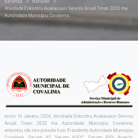
Baranda
Notísias
Atividade Enkontru Avaliasaun Servisu Anuál Tinan 2025 iha
Autoridade Munisípiu Covalima
loron 16 Janeiru 2026, Atividade Enkontru Avaliasaun Servisu
Anuál Tinan 2025 iha Autoridade Munisípiu Covalima,
enkontru ida ne’e preside husi Prezidente Autoridade Munisipiu
Covalima, Secam AF, Secam ASOC, Secam PIDI, Asesór,