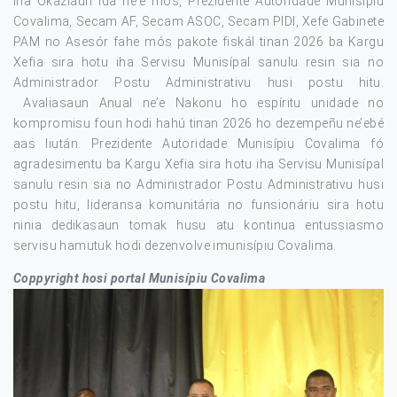
Iha Okaziaun ida ne’e mos, Prezidente Autoridade Munisipiu
Covalima, Secam AF, Secam ASOC, Secam PIDI, Xefe Gabinete
PAM no Asesór fahe mós pakote fiskál tinan 2026 ba Kargu
Xefia sira hotu iha Servisu Munisípal sanulu resin sia no
Administrador Postu Administrativu husi postu hitu.
Avaliasaun Anual ne’e Nakonu ho espíritu unidade no
kompromisu foun hodi hahú tinan 2026 ho dezempeñu ne’ebé
aas liután. Prezidente Autoridade Munisípiu Covalima fó
agradesimentu ba Kargu Xefia sira hotu iha Servisu Munisípal
sanulu resin sia no Administrador Postu Administrativu husi
postu hitu, lideransa komunitária no funsionáriu sira hotu
ninia dedikasaun tomak husu atu kontinua entussiasmo
servisu hamutuk hodi dezenvolve imunisípiu Covalima.
Coppyright hosi portal Munisípiu Covalima