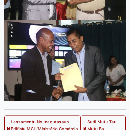
Post
Lansamentu No Inagurasaun
Sudi Mutu Tau
Edifisíu MCI (Ministério Comérçio
Mutu Ba