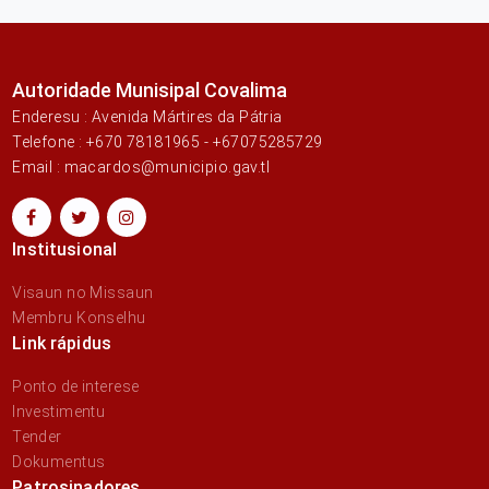
Autoridade Munisipal Covalima
Enderesu : Avenida Mártires da Pátria
Telefone : +670 78181965 - +67075285729
Email : macardos@municipio.gav.tl
Institusional
Visaun no Missaun
Membru Konselhu
Link rápidus
Ponto de interese
Investimentu
Tender
Dokumentus
Patrosinadores