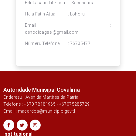
Edukasaun Literaria : Secundaria
Hela Fatin Atual : Lohorai
Email :
cenodioagsel@gmail.com
Númeru Telefone : 76705477
Autoridade Munisipal Covalima
Enderesu : Avenida Mártires da Pátria
Telefone : +670 78181965 - +67075285729
Email : macardos@municipio.gav.tl
Institusional