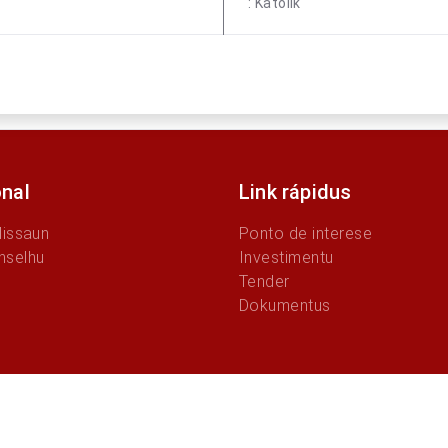
: Katolik
onal
Link rápidus
Missaun
Ponto de interese
nselhu
Investimentu
Tender
Dokumentus