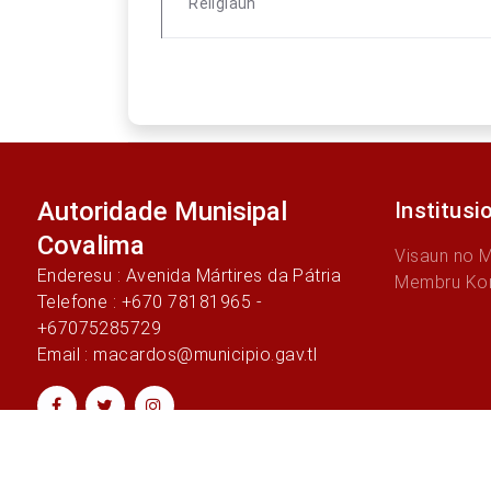
Religiaun
Autoridade Munisipal
Institusi
Covalima
Visaun no 
Enderesu : Avenida Mártires da Pátria
Membru Ko
Telefone : +670 78181965 -
+67075285729
Email : macardos@municipio.gav.tl