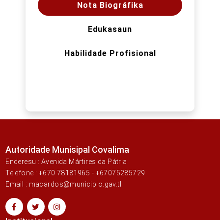
Nota Biográfika
Edukasaun
Habilidade Profisional
Autoridade Munisipal Covalima
Enderesu : Avenida Mártires da Pátria
Telefone : +670 78181965 - +67075285729
Email : macardos@municipio.gav.tl