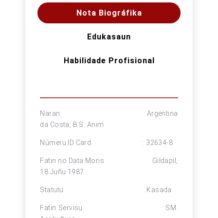
Nota Biográfika
Edukasaun
Habilidade Profisional
Naran : Argentina
da Costa, B.S. Anim
Númeru ID Card : 32634-8
Fatin no Data Moris : Gildapil,
18 Juñu 1987
Statutu : Kasada
Fatin Servisu : SM.