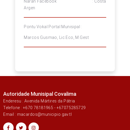
Naran Facebook : Costa
Argen
Pontu Vokal Portal Munisipal :
Marcos Gusmao, Lic.Eco, M.Gest
Autoridade Munisipal Covalima
Enderesu : Avenida Mártires da Pátria
Telefone : +670 78181965 - +67075285729
Email : macardos@municipio.gav.tl