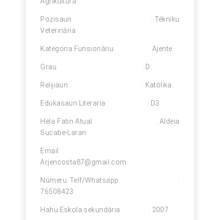
Agrikultura
Pozisaun : Tékniku
Veterinária
Kategoria Funsionáriu : Ajente
Grau : D
Relijiaun : Katólika
Edukasaun Literaria : D3
Hela Fatin Atual : Aldeia
Sucabe-Laran
Email :
Arjencosta87@gmail.com
Númeru Telf/Whatsapp :
76508423
Hahu Eskola sekundária : 2007