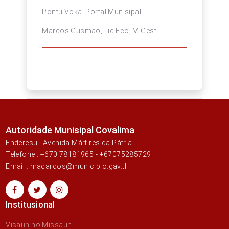
Pontu Vokal Portal Munisipal :
Marcos Gusmao, Lic.Eco, M.Gest
Autoridade Munisipal Covalima
Enderesu : Avenida Mártires da Pátria
Telefone : +670 78181965 - +67075285729
Email : macardos@municipio.gav.tl
Institusional
Visaun no Missaun