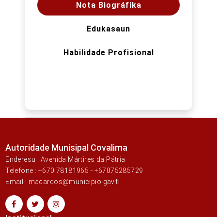
Nota Biográfika
Edukasaun
Habilidade Profisional
Autoridade Munisipal Covalima
Enderesu : Avenida Mártires da Pátria
Telefone : +670 78181965 - +67075285729
Email : macardos@municipio.gav.tl