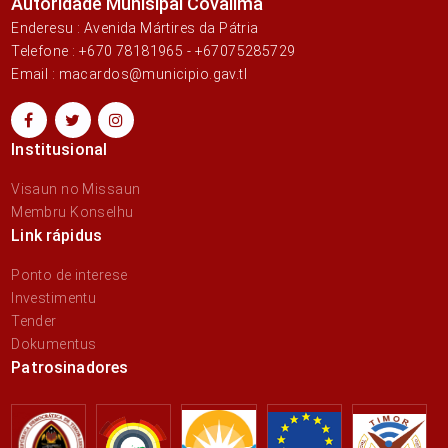
Autoridade Munisipal Covalima
Enderesu : Avenida Mártires da Pátria
Telefone : +670 78181965 - +67075285729
Email : macardos@municipio.gav.tl
Institusional
Visaun no Missaun
Membru Konselhu
Link rápidus
Ponto de interese
Investimentu
Tender
Dokumentus
Patrosinadores