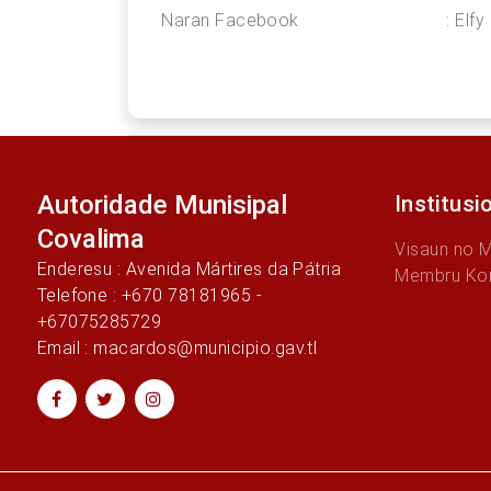
Naran Facebook : Elfy M
Autoridade Munisipal
Institusi
Covalima
Visaun no 
Enderesu : Avenida Mártires da Pátria
Membru Ko
Telefone : +670 78181965 -
+67075285729
Email : macardos@municipio.gav.tl