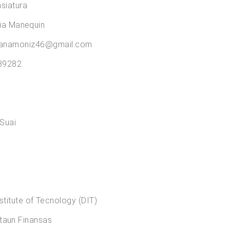
iatura
Manequin
46@gmail.com
9282
uai
te of Tecnology (DIT)
inansas