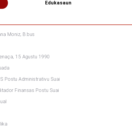
Edukasaun
z, B.bus
a, 15 Agustu 1990
da
Administrativu Suai
nansas Postu Suai
ual
ka