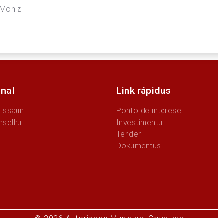
oniz
onal
Link rápidus
Missaun
Ponto de interese
nselhu
Investimentu
Tender
Dokumentus