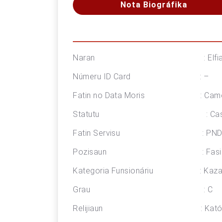
Nota Biográfika
Naran : Elfiana Moni
Númeru ID Card : –
Fatin no Data Moris : Camenaç
Statutu : Casa
Fatin Servisu : PNDS Postu 
Pozisaun : Fasilitador Fi
Kategoria Funsionáriu : Kaza
Grau : C
Relijiaun : Katóli