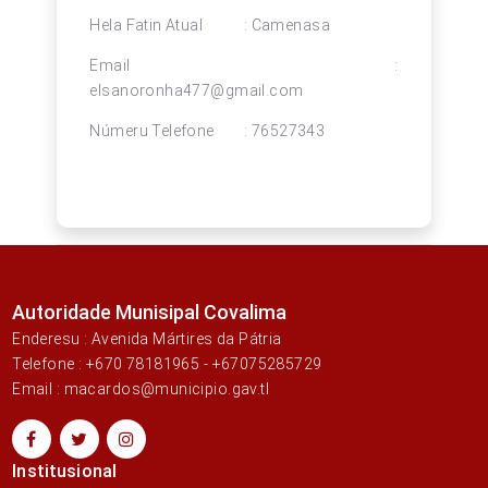
Hela Fatin Atual : Camenasa
Email :
elsanoronha477@gmail.com
Númeru Telefone : 76527343
Autoridade Munisipal Covalima
Enderesu : Avenida Mártires da Pátria
Telefone : +670 78181965 - +67075285729
Email : macardos@municipio.gav.tl
Institusional