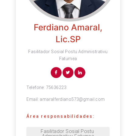
Ferdiano Amaral,
Lic.SP
Fasilitador Sosial Postu Administrativu
Fatumea
Telefone:
75636223
Email:
amaralferdiano573@gmail.com
Área responsabilidades:
Fasilitador Sosial Postu 