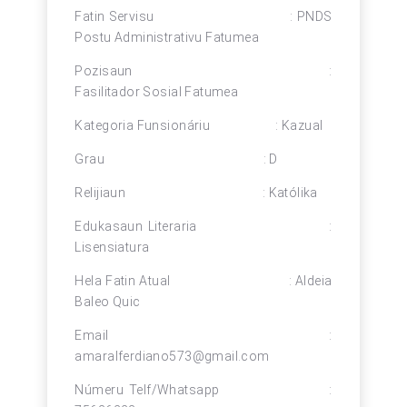
Fatin Servisu : PNDS
Postu Administrativu Fatumea
Pozisaun :
Fasilitador Sosial Fatumea
Kategoria Funsionáriu : Kazual
Grau : D
Relijiaun : Katólika
Edukasaun Literaria :
Lisensiatura
Hela Fatin Atual : Aldeia
Baleo Quic
Email :
amaralferdiano573@gmail.com
Númeru Telf/Whatsapp :