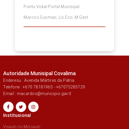
Pontu Vokal Portal Munisipal :
Marcos Gusmao, Lic.Eco, M.Gest
Autoridade Munisipal Covalima
Enderesu : Avenida Mártires da Pátria
Telefone : +670 78181965 - +67075285729
Email : macardos@municipio.gav.tl
Institusional
Visaun no Missaun