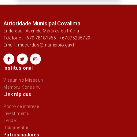
Autoridade Munisipal Covalima
Enderesu : Avenida Mártires da Pátria
Telefone : +670 78181965 - +67075285729
Email : macardos@municipio.gav.tl
Institusional
Visaun no Missaun
Membru Konselhu
Link rápidus
Ponto de interese
Investimentu
Tender
Dokumentus
Patrosinadores