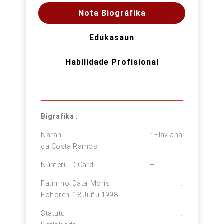
Nota Biográfika
Edukasaun
Habilidade Profisional
Bigrafika :
Naran : Flaviana
da Costa Ramos
Númeru ID Card : –
Fatin no Data Moris :
Fohoren, 18 Juñu 1998
Statutu :