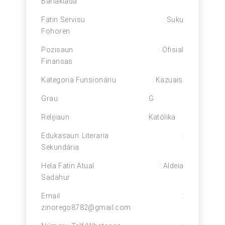
Barlakiada
Fatin Servisu : Suku
Fohoren
Pozisaun : Ofisial
Finansas
Kategoria Funsionáriu : Kazuais
Grau : G
Relijiaun : Katólika
Edukasaun Literaria :
Sekundária
Hela Fatin Atual : Aldeia
Sadahur
Email :
zinorego8782@gmail.com