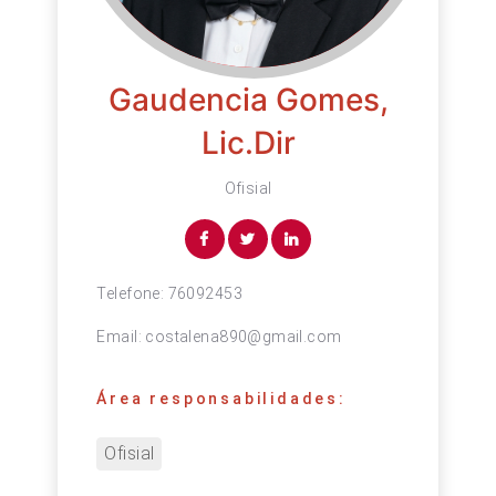
Gaudencia Gomes,
Lic.Dir
Ofisial
Telefone:
76092453
Email:
costalena890@gmail.com
Área responsabilidades:
Ofisial