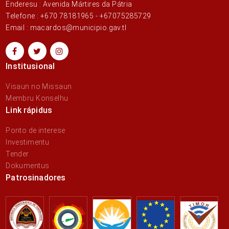
Enderesu : Avenida Mártires da Pátria
Telefone : +670 78181965 - +67075285729
Email : macardos@municipio.gav.tl
Institusional
Visaun no Missaun
Membru Konselhu
Link rápidus
Ponto de interese
Investimentu
Tender
Dokumentus
Patrosinadores