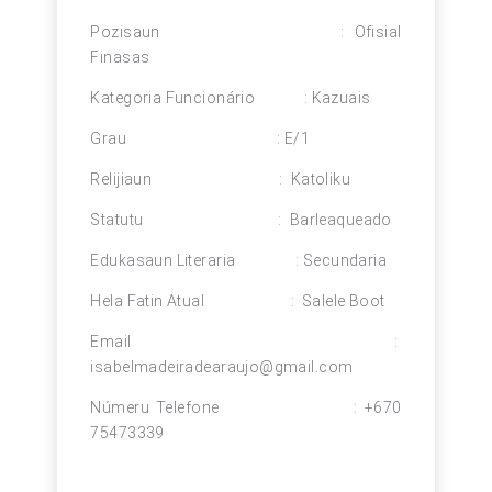
Pozisaun : Ofisial
Finasas
Kategoria Funcionário : Kazuais
Grau : E/1
Relijiaun : Katoliku
Statutu : Barleaqueado
Edukasaun Literaria : Secundaria
Hela Fatin Atual : Salele Boot
Email :
isabelmadeiradearaujo@gmail.com
Númeru Telefone : +670
75473339