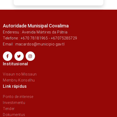
Autoridade Munisipal Covalima
Enderesu : Avenida Mártires da Pátria
Telefone : +670 78181965 - +67075285729
Email : macardos@municipio.gav.tl
Institusional
Visaun no Missaun
Membru Konselhu
Link rápidus
Ponto de interese
Investimentu
Tender
Dokumentus