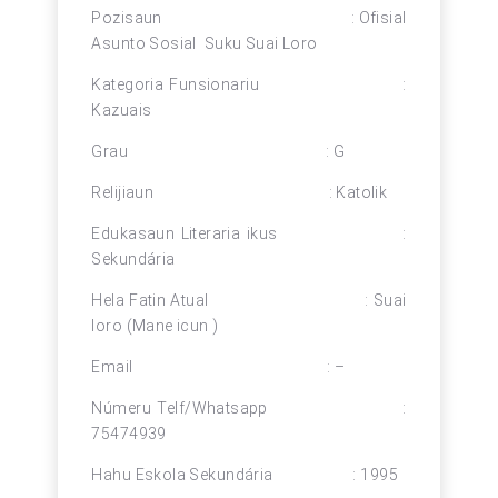
Pozisaun : Ofisial
Asunto Sosial Suku Suai Loro
Kategoria Funsionariu :
Kazuais
Grau : G
Relijiaun : Katolik
Edukasaun Literaria ikus :
Sekundária
Hela Fatin Atual : Suai
loro (Mane icun )
Email : –
Númeru Telf/Whatsapp :
75474939
Hahu Eskola Sekundária : 1995