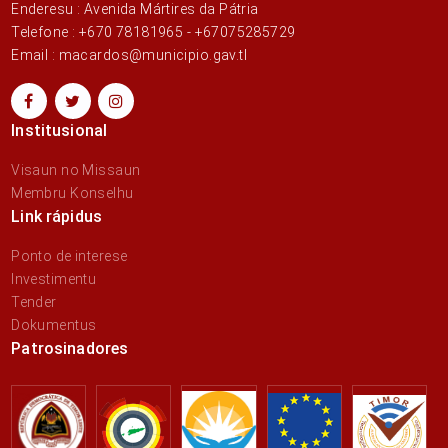
Enderesu : Avenida Mártires da Pátria
Telefone : +670 78181965 - +67075285729
Email : macardos@municipio.gav.tl
Institusional
Visaun no Missaun
Membru Konselhu
Link rápidus
Ponto de interese
Investimentu
Tender
Dokumentus
Patrosinadores