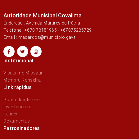
Autoridade Munisipal Covalima
Enderesu : Avenida Mártires da Pátria
Telefone : +670 78181965 - +67075285729
Email : macardos@municipio.gav.tl
Institusional
Visaun no Missaun
Membru Konselhu
Link rápidus
Ponto de interese
Investimentu
Tender
Dokumentus
Patrosinadores