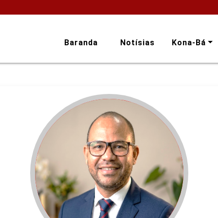
Baranda
Notísias
Kona-Bá