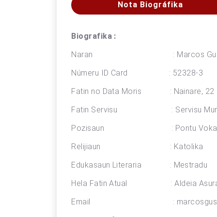
Nota Biográfika
Biografika :
Naran : Marcos Gusmão, Li
Númeru ID Card : 52328-3
Fatin no Data Moris : Nainare, 22 
Fatin Servisu : Servisu Munisipa
Pozisaun : Pontu Vokal Port
Relijiaun : Katolika
Edukasaun Literaria : Mestradu
Hela Fatin Atual : Aldeia Asura
Email : marcosgusmao1