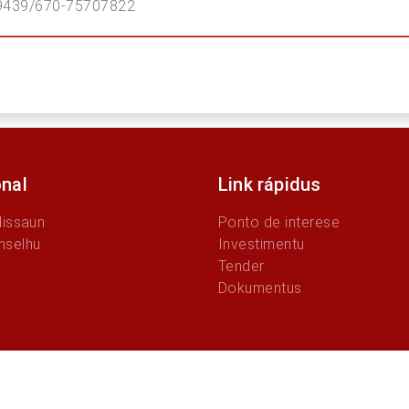
9439/670-75707822
onal
Link rápidus
Missaun
Ponto de interese
nselhu
Investimentu
Tender
Dokumentus