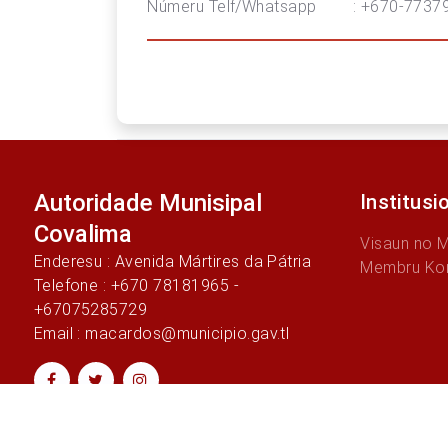
Númeru Telf/Whatsapp : +670-7737
Autoridade Munisipal
Institusi
Covalima
Visaun no 
Enderesu : Avenida Mártires da Pátria
Membru Ko
Telefone : +670 78181965 -
+67075285729
Email : macardos@municipio.gav.tl