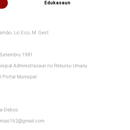
Edukasaun
c.Eco, M. Gest
Setembru 1981
l Administrasaun no Rekursu Umanu
al Munisipal
i-Debos
62@gmail.com