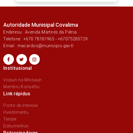
Autoridade Munisipal Covalima
Enderesu : Avenida Mártires da Pátria
Telefone : +670 78181965 - +67075285729
Email : macardos@municipio.gav.tl
Institusional
Visaun no Missaun
Membru Konselhu
Link rápidus
Ponto de interese
Investimentu
Tender
Dokumentus
Patrosinadores