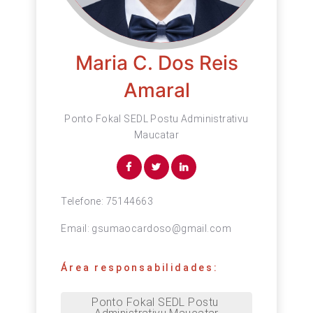
Maria C. Dos Reis
Amaral
Ponto Fokal SEDL Postu Administrativu
Maucatar
Telefone:
75144663
Email:
gsumaocardoso@gmail.com
Área responsabilidades:
Ponto Fokal SEDL Postu 