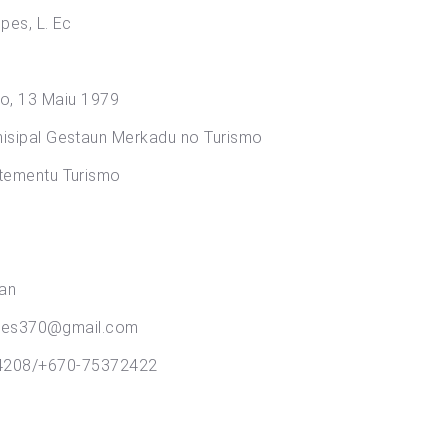
 L. Ec
, 13 Maiu 1979
l Gestaun Merkadu no Turismo
ntu Turismo
an
0@gmail.com
4208/+670-75372422