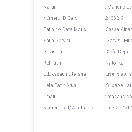
Naran : Mariano Lopes,
Númeru ID Card : 21382-9
Fatin no Data Moris : Cassa-Ainaro
Fatin Servisu : Servisu Munisipa
Pozisaun : Xefe Departeme
Relijiaun : Katolika
Edukasaun Literaria : Lisensiatura
Hela Fatin Atual : Sucabe-Lar
Email : marianolopes37
Númeru Telf/Whatsapp : +670-7731