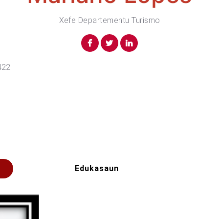
Xefe Departementu Turismo
422
Edukasaun