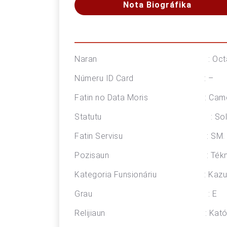
Nota Biográfika
Naran : Octaviana Ba
Númeru ID Card : –
Fatin no Data Moris : Camenaç
Statutu : Soltei
Fatin Servisu : SM. Agri
Pozisaun : Tékniku P
Kategoria Funsionáriu : Kazu
Grau : E
Relijiaun : Katóli