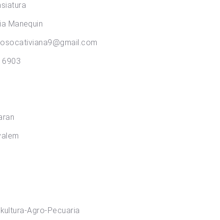
iatura
Manequin
ana9@gmail.com
6903
ran
alem
Agro-Pecuaria