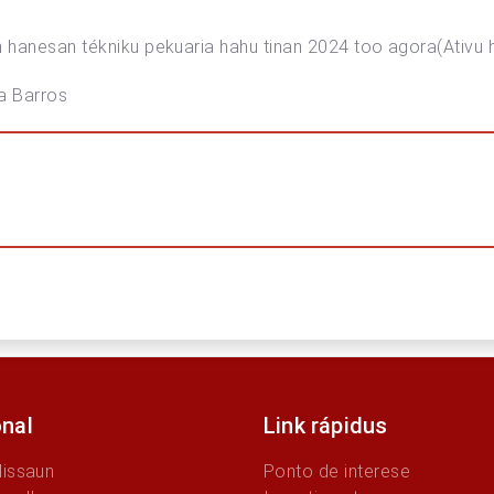
n hanesan tékniku pekuaria hahu tinan 2024 too agora(Ativu 
arros
onal
Link rápidus
Missaun
Ponto de interese