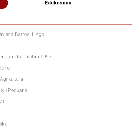
Edukasaun
rros, L.Agp
a. 06 Outubru 1997
ra
kultura
ecuaria
al
ka