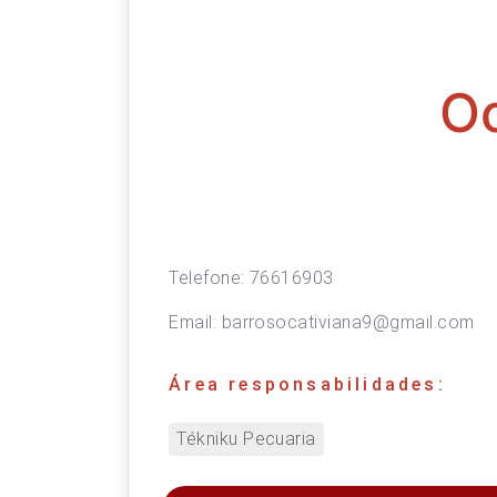
Oc
Telefone:
76616903
Email:
barrosocativiana9@gmail.com
Área responsabilidades:
Tékniku Pecuaria