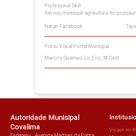
Profesional Skill :
Servisu munisipal agrikultura ho pozisau
Naran Facebook : Tavia B
Pontu Vokal Portal Munisipal :
Marcos Gusmao, Lic.Eco, M.Gest
Autoridade Munisipal
Institusi
Covalima
Visaun no 
Enderesu : Avenida Mártires da Pátria