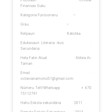
Pozisaun : Offisial
Finansas Suku
Kategoria Funsionariu : –
Grau : –
Relijiaun : Katolika
Edukasaun Literaria ikus :
Secundaria
Hela Fatin Atual : Aldeia Ai-
Taman
Email :
octavianamoniz51@gmail.com
Númeru Telf/Whatsapp : + 670
75112791
Hahu Eskola sekundária : 2011