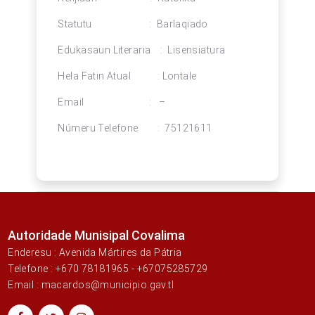
Statutu : Barlaqiado
Edukasaun Literaria : Lisensiatura
Hela Fatin Atual : Lontale
Email :
–
Númeru Telefone : 75121611
Autoridade Munisipal Covalima
Enderesu : Avenida Mártires da Pátria
Telefone : +670 78181965 - +67075285729
Email : macardos@municipio.gav.tl