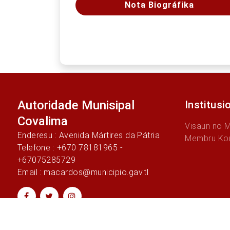
Nota Biográfika
Autoridade Munisipal
Institusi
Covalima
Visaun no 
Enderesu : Avenida Mártires da Pátria
Membru Ko
Telefone : +670 78181965 -
+67075285729
Email : macardos@municipio.gav.tl