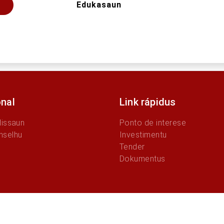
Edukasaun
onal
Link rápidus
Missaun
Ponto de interese
nselhu
Investimentu
Tender
Dokumentus