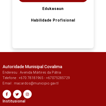
Edukasaun
Habilidade Profisional
Autoridade Munisipal Covalima
Enderesu : Avenida Mártires da Pátria
Telefone : +670 78181965 - +67075285729
Email : macardos@municipio.gav.tl
Institusional