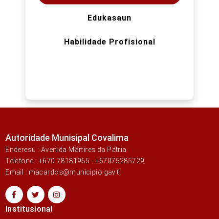
Edukasaun
Habilidade Profisional
Autoridade Munisipal Covalima
Enderesu : Avenida Mártires da Pátria
Telefone : +670 78181965 - +67075285729
Email : macardos@municipio.gav.tl
Institusional