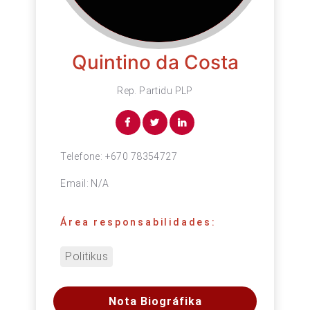
Quintino da Costa
Rep. Partidu PLP
Telefone:
+670 78354727
Email:
N/A
Área responsabilidades:
Politikus
Nota Biográfika