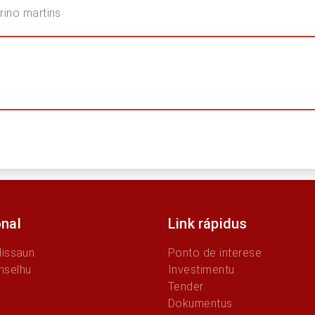
 martins
onal
Link rápidus
Missaun
Ponto de interese
nselhu
Investimentu
Tender
Dokumentus