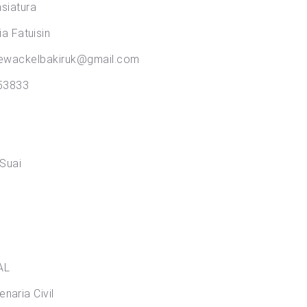
iatura
atuisin
kiruk@gmail.com
3833
uai
AL
 Civil