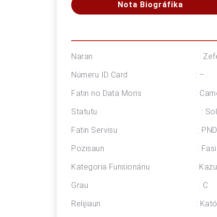
Nota Biográfika
Naran : Zeferino de Araujo 
Númeru ID Card : –
Fatin no Data Moris : Camenaç
Statutu : Soltei
Fatin Servisu : PNDS Postu 
Pozisaun : Fasilitador Te
Kategoria Funsionáriu : Kazu
Grau : C
Relijiaun : Katóli