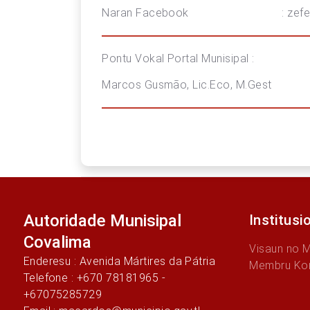
Naran Facebook : zeferino
Pontu Vokal Portal Munisipal :
Marcos Gusmão, Lic.Eco, M.Gest
Autoridade Munisipal
Institusi
Covalima
Visaun no 
Enderesu : Avenida Mártires da Pátria
Membru Ko
Telefone : +670 78181965 -
+67075285729