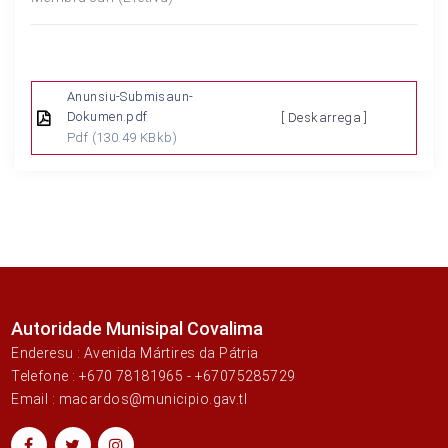
Anunsiu-Submisaun-
Dokumen.pdf
[ Deskarrega ]
Pdf
(130.49 KBkb)
Autoridade Munisipal Covalima
Enderesu : Avenida Mártires da Pátria
Telefone : +670 78181965 - +67075285729
Email : macardos@municipio.gav.tl