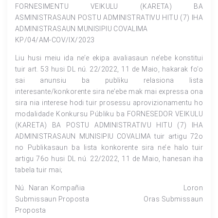
FORNESIMENTU VEIKULU (KARETA) BA
ASMINISTRASAUN POSTU ADMINISTRATIVU HITU (7) IHA
ADMINISTRASAUN MUNISIPIU COVALIMA
KP/04/AM-COV/IX/2023
Liu husi meiu ida ne’e ekipa avaliasaun ne’ebe konstitui
tuir art. 53 husi DL nú. 22/2022, 11 de Maio, hakarak fo’o
sai anunsiu ba publiku relasiona lista
interesante/konkorente sira ne’ebe mak mai expressa ona
sira nia interese hodi tuir prosessu aprovizionamentu ho
modalidade Konkursu Públiku ba FORNESEDOR VEIKULU
(KARETA) BA POSTU ADMINISTRATIVU HITU (7) IHA
ADMINISTRASAUN MUNISIPIU COVALIMA tuir artigu 72o
no Publikasaun ba lista konkorente sira ne’e halo tuir
artigu 76o husi DL nú. 22/2022, 11 de Maio, hanesan iha
tabela tuir mai;
Nú. Naran Kompañia Loron
Submissaun Proposta Oras Submissaun
Proposta