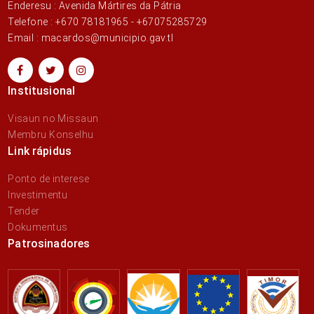
Enderesu : Avenida Mártires da Pátria
Telefone : +670 78181965 - +67075285729
Email : macardos@municipio.gav.tl
Institusional
Visaun no Missaun
Membru Konselhu
Link rápidus
Ponto de interese
Investimentu
Tender
Dokumentus
Patrosinadores