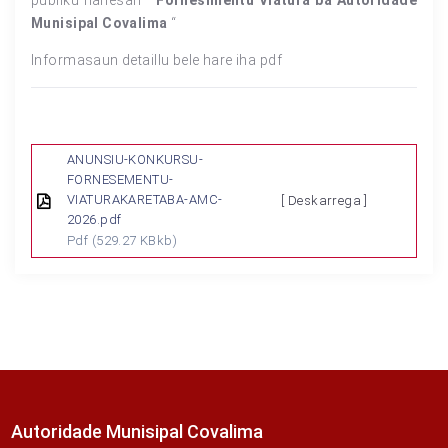
públiku hanesan “
Fornesimentu Viatura ba Autoridade
Munisipal Covalima
“
Informasaun detaillu bele hare iha pdf
ANUNSIU-KONKURSU-
FORNESEMENTU-
VIATURAKARETABA-AMC-
[ Deskarrega ]
2026.pdf
Pdf
(529.27 KBkb)
Autoridade Munisipal Covalima