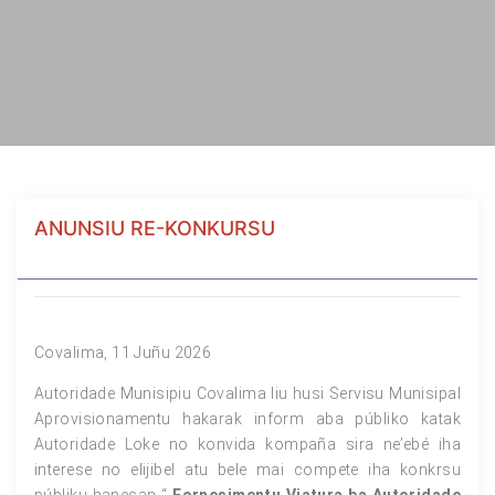
ANUNSIU RE-KONKURSU
Covalima, 11 Juñu 2026
Autoridade Munisipiu Covalima liu husi Servisu Munisipal
Aprovisionamentu hakarak inform aba públiko katak
Autoridade Loke no konvida kompaña sira ne’ebé iha
interese no elijibel atu bele mai compete iha konkrsu