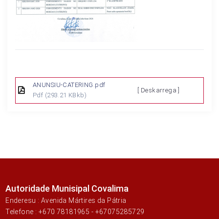
ANUNSIU-CATERING.pdf
[ Deskarrega ]
Pdf
(293.21 KBkb)
Autoridade Munisipal Covalima
Enderesu : Avenida Mártires da Pátria
Telefone : +670 78181965 - +67075285729