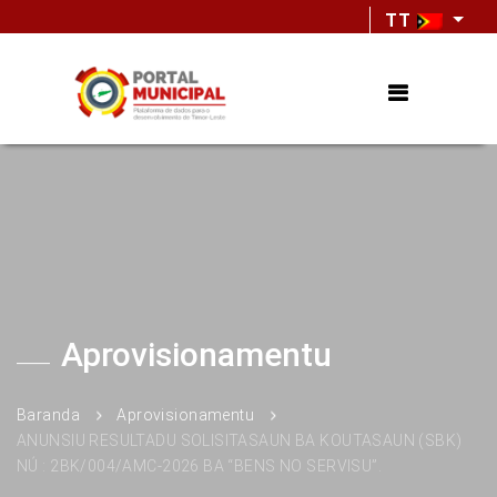
TT
Aprovisionamentu
Baranda
Aprovisionamentu
ANUNSIU RESULTADU SOLISITASAUN BA KOUTASAUN (SBK)
NÚ : 2BK/004/AMC-2026 BA “BENS NO SERVISU”.