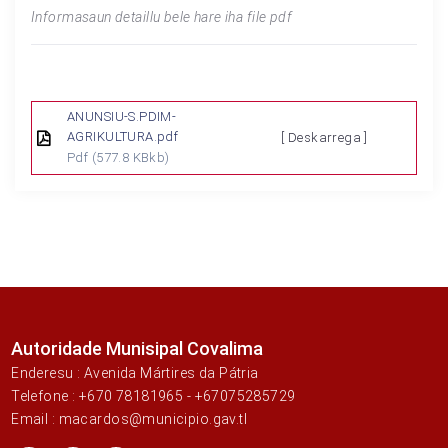
Informasaun detaillu bele hare iha file pdf
ANUNSIU-S.PDIM-
AGRIKULTURA.pdf
[ Deskarrega ]
Pdf
(577.8 KBkb)
Autoridade Munisipal Covalima
Enderesu : Avenida Mártires da Pátria
Telefone : +670 78181965 - +67075285729
Email : macardos@municipio.gav.tl