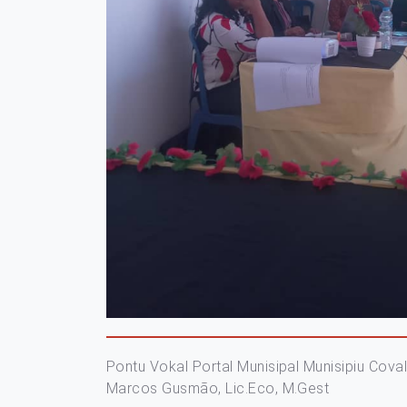
Pontu Vokal Portal Munisipal Munisipiu Coval
Marcos Gusmão, Lic.Eco, M.Gest