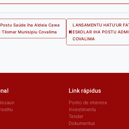
Postu Saúde iha Aldeia Cawa
LANSAMENTU HATU’UR FA
us
 Tilomar Munisipiu Covalima
ESKOLAR IHA POSTU ADMI
COVALIMA
onal
Link rápidus
Missaun
Ponto de interese
nselhu
Investimentu
Tender
Dokumentus