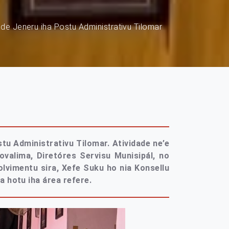
de Jeneru iha Postu Administrativu Tilomar
tu Administrativu Tilomar. Atividade ne’e
ovalima, Diretóres Servisu Munisipál, no
lvimentu sira, Xefe Suku ho nia Konsellu
a hotu iha área refere.