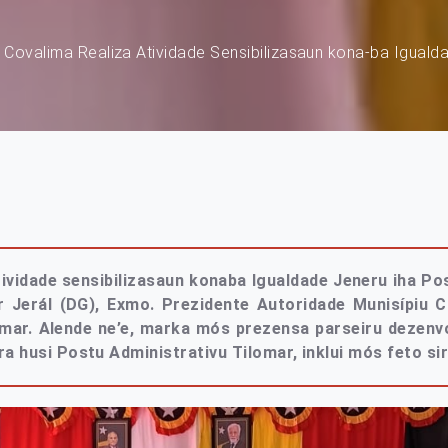
 Covalima Realiza Atividade Sensibilizasaun kona-ba Igualda
vidade sensibilizasaun konaba Igualdade Jeneru iha Pos
 Jerál (DG), Exmo. Prezidente Autoridade Munisípiu C
mar. Alende ne’e, marka mós prezensa parseiru dezenvo
 husi Postu Administrativu Tilomar, inklui mós feto sir