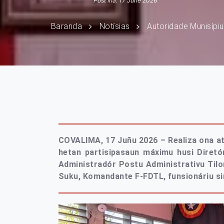
Post iha: 17 June 2026
Baranda
Notísias
Autoridade Munisípiu
COVALIMA, 17 Juñu 2026 – Realiza ona ati
hetan partisipasaun máximu husi Diretór
Administradór Postu Administrativu Tilo
Suku, Komandante F-FDTL, funsionáriu sira