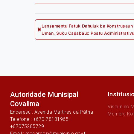
Post
Lansamentu Fatuk Dahuluk ba Konstrusaun 
Previo
Uman, Suku Casabauc Postu Administrativu
post:
navigation
Autoridade Munisipal
Institusi
Covalima
Visaun no 
Enderesu : Avenida Mártires da Pátria
Membru Ko
Telefone : +670 78181965 -
+67075285729
Email : macardos@municipio.gav.tl