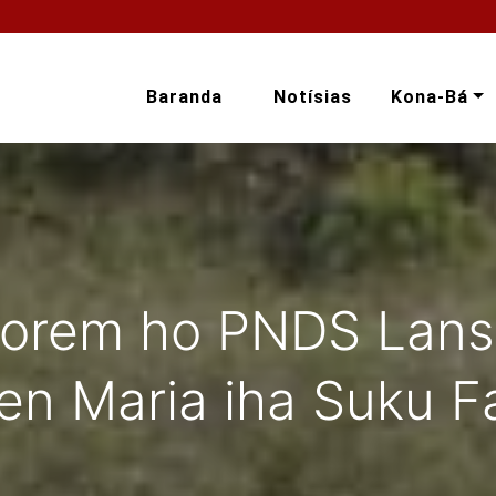
Baranda
Notísias
Kona-Bá
horem ho PNDS Lans
en Maria iha Suku Fa