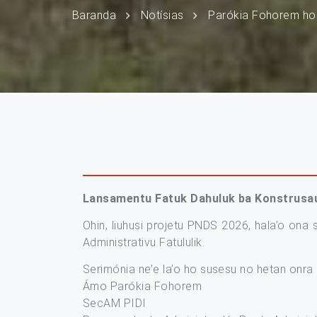
Baranda
Notísias
Parókia Fohorem ho 
Lansamentu Fatuk Dahuluk ba Konstrusaun
Ohin, liuhusi projetu PNDS 2026, hala’o ona
Administrativu Fatululik.
Serimónia ne’e la’o ho susesu no hetan onra
Ámo Parókia Fohorem
SecAM PIDI