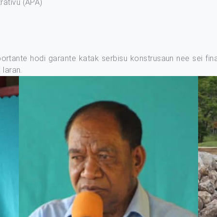
rativu (APA)
rtante hodi garante katak serbisu konstrusaun nee sei final
 laran.