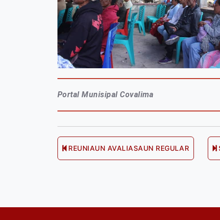
Portal Munisipal Covalima
Post
REUNIAUN AVALIASAUN REGULAR
Previous
post:
navigation