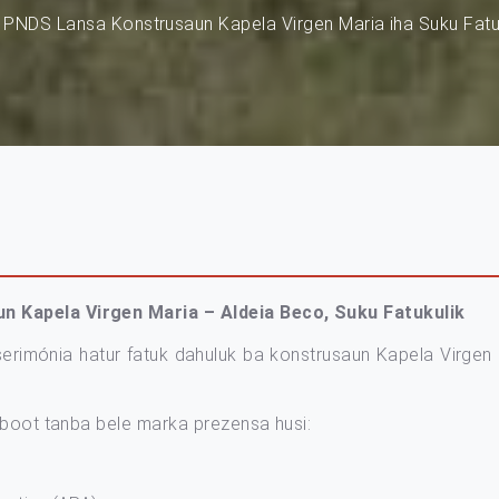
PNDS Lansa Konstrusaun Kapela Virgen Maria iha Suku Fatu
 Kapela Virgen Maria – Aldeia Beco, Suku Fatukulik
 serimónia hatur fatuk dahuluk ba konstrusaun Kapela Virgen 
 boot tanba bele marka prezensa husi: