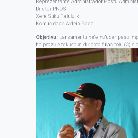
Reprezentante Administradór Postu Administ
Diretór PNDS
Xefe Suku Fatululik
Komunidade Aldeia Beco
Objetivu:
Lansamentu ne’e nu’udar pasu impo
ho prazu ezekusaun durante fulan tolu (3) nia