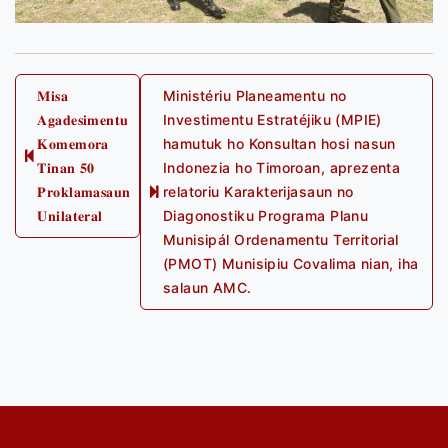
Post
𝐌𝐢𝐬𝐚
Ministériu Planeamentu no
𝐀𝐠𝐚𝐝𝐞𝐬𝐢𝐦𝐞𝐧𝐭𝐮
Investimentu Estratéjiku (MPIE)
navigation
𝐊𝐨𝐦𝐞𝐦𝐨𝐫𝐚
hamutuk ho Konsultan hosi nasun
Previous
𝐓𝐢𝐧𝐚𝐧 𝟓𝟎
Indonezia ho Timoroan, aprezenta
post:
𝐏𝐫𝐨𝐤𝐥𝐚𝐦𝐚𝐬𝐚𝐮𝐧
relatoriu Karakterijasaun no
Next
𝐔𝐧𝐢𝐥𝐚𝐭𝐞𝐫𝐚𝐥
Diagonostiku Programa Planu
post:
Munisipál Ordenamentu Territorial
(PMOT) Munisipiu Covalima nian, iha
salaun AMC.