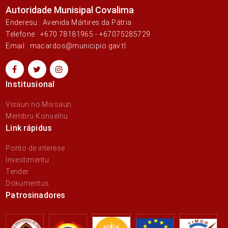
Autoridade Munisipal Covalima
Enderesu : Avenida Mártires da Pátria
Telefone : +670 78181965 - +67075285729
Email : macardos@municipio.gav.tl
Institusional
Visaun no Missaun
Membru Konselhu
Link rápidus
Ponto de interese
Investimentu
Tender
Dokumentus
Patrosinadores