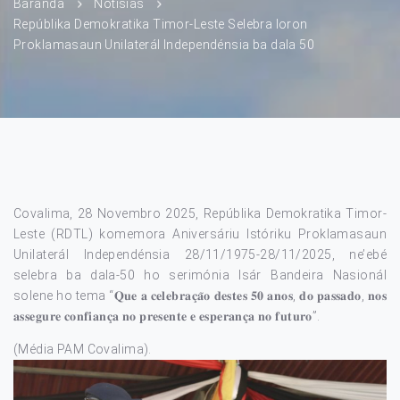
Baranda
Notísias
Repúblika Demokratika Timor-Leste Selebra loron
Proklamasaun Unilaterál Independénsia ba dala 50
Covalima, 28 Novembro 2025, Repúblika Demokratika Timor-
Leste (RDTL) komemora Aniversáriu Istóriku Proklamasaun
Unilaterál Independénsia 28/11/1975-28/11/2025, ne’ebé
selebra ba dala-50 ho serimónia Isár Bandeira Nasionál
solene ho tema “𝐐𝐮𝐞 𝐚 𝐜𝐞𝐥𝐞𝐛𝐫𝐚𝐜̧𝐚̃𝐨 𝐝𝐞𝐬𝐭𝐞𝐬 𝟓𝟎 𝐚𝐧𝐨𝐬, 𝐝𝐨 𝐩𝐚𝐬𝐬𝐚𝐝𝐨, 𝐧𝐨𝐬
𝐚𝐬𝐬𝐞𝐠𝐮𝐫𝐞 𝐜𝐨𝐧𝐟𝐢𝐚𝐧𝐜̧𝐚 𝐧𝐨 𝐩𝐫𝐞𝐬𝐞𝐧𝐭𝐞 𝐞 𝐞𝐬𝐩𝐞𝐫𝐚𝐧𝐜̧𝐚 𝐧𝐨 𝐟𝐮𝐭𝐮𝐫𝐨”.
(Média PAM Covalima).