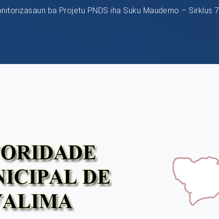
nitorizasaun ba Projetu PNDS iha Suku Maudemo – Sirklus 