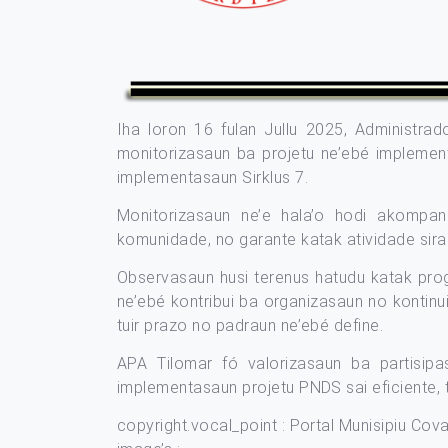
Iha loron 16 fulan Jullu 2025, Administrad
monitorizasaun ba projetu ne’ebé impleme
implementasaun Sirklus 7.
Monitorizasaun ne’e hala’o hodi akompan
komunidade, no garante katak atividade sira l
Observasaun husi terenus hatudu katak prog
ne’ebé kontribui ba organizasaun no kontinu
tuir prazo no padraun ne’ebé define.
APA Tilomar fó valorizasaun ba partisipa
implementasaun projetu PNDS sai eficiente
copyright.vocal_point : Portal Munisipiu Cov