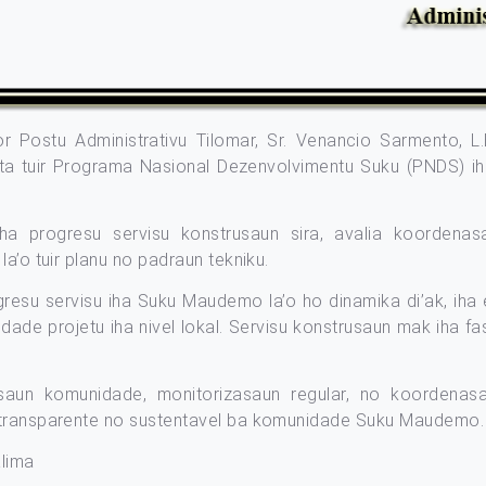
or Postu Administrativu Tilomar, Sr. Venancio Sarmento, L.
nta tuir Programa Nasional Dezenvolvimentu Suku (PNDS) i
ha progresu servisu konstrusaun sira, avalia koordenas
a’o tuir planu no padraun tekniku.
resu servisu iha Suku Maudemo la’o ho dinamika di’ak, iha 
idade projetu iha nivel lokal. Servisu konstrusaun mak iha 
saun komunidade, monitorizasaun regular, no koordenasa
, transparente no sustentavel ba komunidade Suku Maudemo.
alima