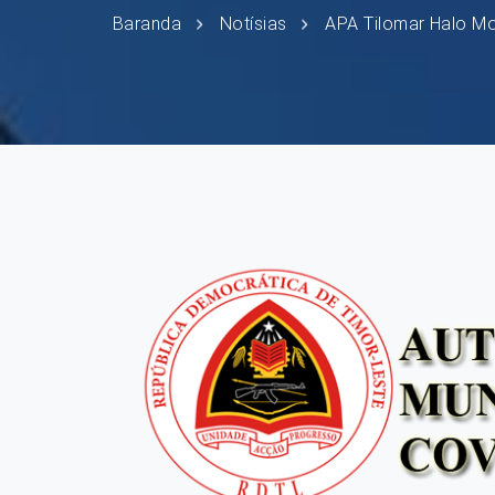
Baranda
Notísias
APA Tilomar Halo Mo