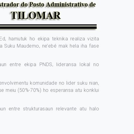
Ed, hamutuk ho ekipa teknika realiza vizita
ha Suku Maudemo, ne’ebé mak hela iha fase
aun entre ekipa PNDS, lideransa lokal no
envolvimentu komunidade no lider suku nian,
fase meiu (50%-70%) ho esperansa atu konklui
un entre strukturasaun relevante atu halo