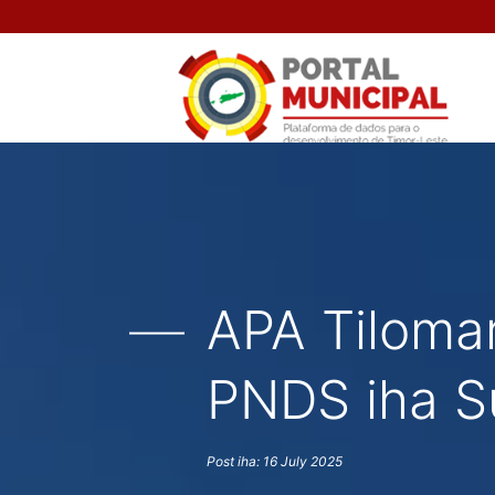
APA Tilomar
PNDS iha S
Post iha: 16 July 2025