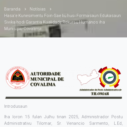
Baranda
Notísias
Hasa’e Kunesimentu Foin-Sae liu husi Formasaun Edukasaun
Sivika hodi Garantia Kualidade Rekursu Humanos iha
Munisípiu Covalima
Introdusaun
Iha loron 15 fulan Julhu tinan 2025, Administrador Postu
Administrativu Tilomar, Sr. Venancio Sarmento, L.Ed,