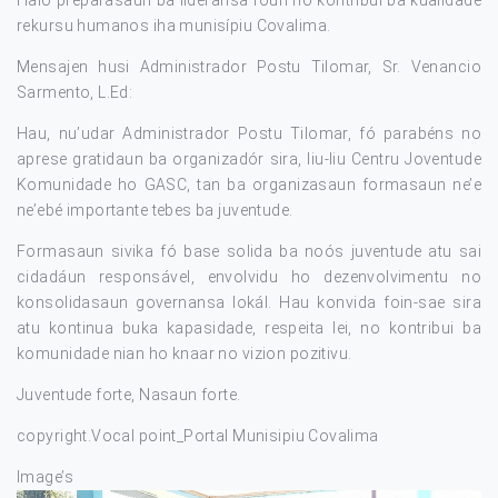
Halo preparasaun ba lideransa foun no kontribui ba kualidade
rekursu humanos iha munisípiu Covalima.
Mensajen husi Administrador Postu Tilomar, Sr. Venancio
Sarmento, L.Ed:
Hau, nu’udar Administrador Postu Tilomar, fó parabéns no
aprese gratidaun ba organizadór sira, liu-liu Centru Joventude
Komunidade ho GASC, tan ba organizasaun formasaun ne’e
ne’ebé importante tebes ba juventude.
Formasaun sivika fó base solida ba noós juventude atu sai
cidadáun responsável, envolvidu ho dezenvolvimentu no
konsolidasaun governansa lokál. Hau konvida foin-sae sira
atu kontinua buka kapasidade, respeita lei, no kontribui ba
komunidade nian ho knaar no vizion pozitivu.
Juventude forte, Nasaun forte.
copyright.Vocal point_Portal Munisipiu Covalima
Image’s