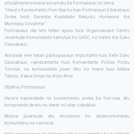
ofisiálmente enseira sorumutu ba Formasaun ho tema:
“Hasa’e Kunesimentu Foin-Sae liu husi Formasaun Edukasaun
Sivika hodi Garantia Kualidade Rekursu Humanos iha
Munisípiu Covalima.”
Formasaun ida ne’e hetan apoiu husi Organizasaun Centru
Joventude Komunidade hamutuk ho GASC, no hala’o iha Suku
Cassabauc.
Atividade ne’e hetan partisipasaun importante husi Xefe Suku
Cassabauc, reprezantante husi Komandante Polísia Postu
Tilomar, no komunidade joven feto ho mane husi Aldeia
Tabolo, Kawa-Uman no Kolo-Ama.
Objetivu Formasaun:
Hasa’e kapasidade no kunesimentu sivika ba foin-sae, atu
kompriende direitu no dever nu’udar cidadáun;
Motiva juventude atu envolvese ho dezenvolvimentu
komunitáriu no nasional;