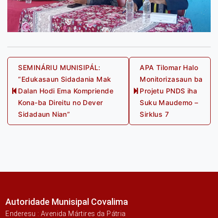
Post
SEMINÁRIU MUNISIPÁL:
APA Tilomar Halo
“Edukasaun Sidadania Mak
Monitorizasaun ba
navigation
Dalan Hodi Ema Kompriende
Projetu PNDS iha
Previous
Next
Kona-ba Direitu no Dever
Suku Maudemo –
post:
post:
Sidadaun Nian”
Sirklus 7
Autoridade Munisipal Covalima
Enderesu : Avenida Mártires da Pátria