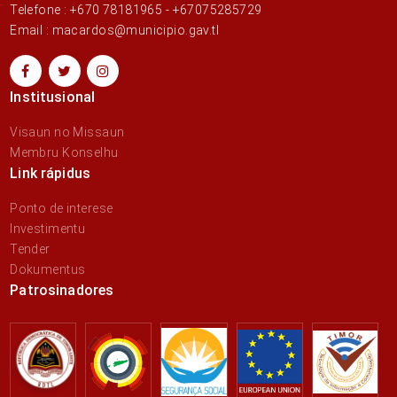
Telefone : +670 78181965 - +67075285729
Email : macardos@municipio.gav.tl
Institusional
Visaun no Missaun
Membru Konselhu
Link rápidus
Ponto de interese
Investimentu
Tender
Dokumentus
Patrosinadores