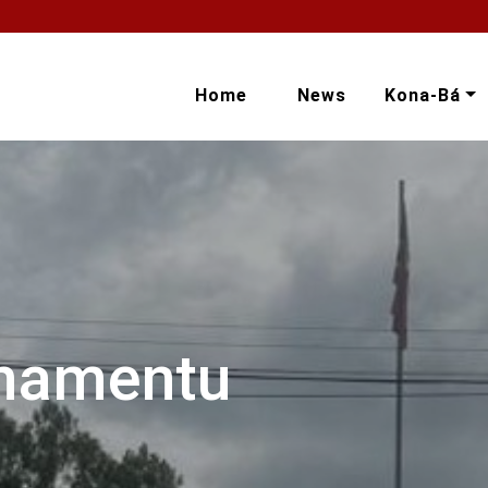
Home
News
Kona-Bá
onamentu