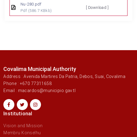
Nu-280.pdf
[ Download ]
Pdf
(586.7 KBkb)
Covalima Municipal Authority
Address : Avenida Martires Da Patria, Debos, Suai, Covalima
Phone : +670 77311658
Email : macardos@municipio.gav.tl
Institutional
Vision and Mission
Membru Konselhu