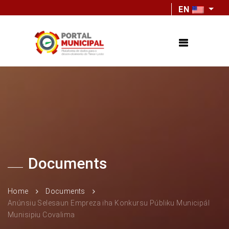
EN
Documents
Home
Documents
Anúnsiu Selesaun Empreza iha Konkursu Públiku Municipál
Munisipiu Covalima