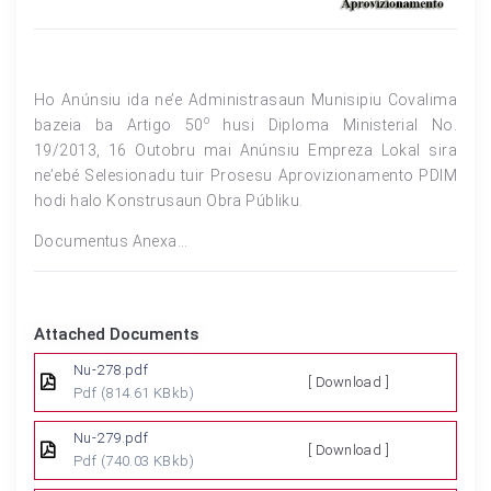
Ho Anúnsiu ida ne’e Administrasaun Munisipiu Covalima
o
bazeia ba Artigo 50
husi Diploma Ministerial No.
19/2013, 16 Outobru mai Anúnsiu Empreza Lokal sira
ne’ebé Selesionadu tuir Prosesu Aprovizionamento PDIM
hodi halo Konstrusaun Obra Públiku.
Documentus Anexa…
Attached Documents
Nu-278.pdf
[ Download ]
Pdf
(814.61 KBkb)
Nu-279.pdf
[ Download ]
Pdf
(740.03 KBkb)