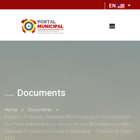
EN
Documents
Home
Documents
Relatóriu Rezultadu Atividade Monitorizasaun no Avaliasaun
iha Postu Administrativu sira no Servisu Munisípal sira, inklui
Gabinete Prezidente Autoridade Munisípal – Trimestri II, Tinan
2025