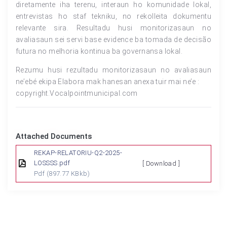
diretamente iha terenu, interaun ho komunidade lokal,
entrevistas ho staf tekniku, no rekolleita dokumentu
relevante sira. Resultadu husi monitorizasaun no
avaliasaun sei servi base evidence ba tomada de decisão
futura no melhoria kontinua ba governansa lokal.
Rezumu husi rezultadu monitorizasaun no avaliasaun
ne’ebé ekipa Elabora mak hanesan anexa tuir mai ne’e :
copyright.Vocalpointmunicipal.com
Attached Documents
REKAP-RELATORIU-Q2-2025-
LOSSSS.pdf
[ Download ]
Pdf
(897.77 KBkb)