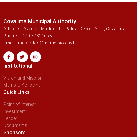
Covalima Municipal Authority
Address : Avenida Martires Da Patria, Debos, Suai, Covalima
Phone : +670 77311658
Email : macardos@municipio.gav.tl
Institutional
Vision and Mission
Membru Konselhu
Quick Links
Point of interest
Investment
Tender
Documents
Sponsors