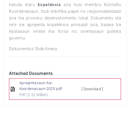
hatudu klaru
kopeténsia
sira husi membru Konsellu
Koordenasaun, hodi klarifika papel no responsabilidade
sira iha prosesu dezenvolvimentu lokal. Dokumentu ida
ne’e sei aprejenta kopeténsia prinsipál sira, bazeia ba
lejislasaun ne’ebé iha forsa no orientasaun politika
governu.
Dokumentus Slide Anexa..
Attached Documents
Aprejentasaun-ba-
Koordenasaun-2025.pdf
[ Download ]
Pdf
(2.22 MBkb)