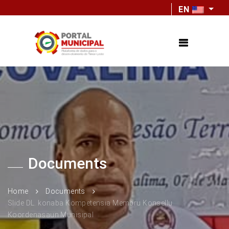
EN
Documents
Home
Documents
Slide DL. konaba Kompetensia Membru Konsellu
Koordenasaun Munisipal