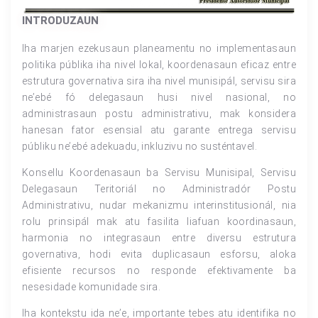
INTRODUZAUN
Iha marjen ezekusaun planeamentu no implementasaun
politika públika iha nivel lokal, koordenasaun eficaz entre
estrutura governativa sira iha nivel munisipál, servisu sira
ne’ebé fó delegasaun husi nivel nasional, no
administrasaun postu administrativu, mak konsidera
hanesan fator esensial atu garante entrega servisu
públiku ne’ebé adekuadu, inkluzivu no susténtavel.
Konsellu Koordenasaun ba Servisu Munisipal, Servisu
Delegasaun Teritoriál no Administradór Postu
Administrativu, nudar mekanizmu interinstitusionál, nia
rolu prinsipál mak atu fasilita liafuan koordinasaun,
harmonia no integrasaun entre diversu estrutura
governativa, hodi evita duplicasaun esforsu, aloka
efisiente recursos no responde efektivamente ba
nesesidade komunidade sira.
Iha kontekstu ida ne’e, importante tebes atu identifika no